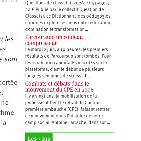
/06/2026)
Questions de classe(s), 2026, 405 pages,
20 € Publié par le collectif Question de
Classe(s), ce Dictionnaire des pédagogies
critiques explore les liens entre éducation,
­domination et transformation…
Parcoursup, un rouleau
r les
compresseur
es
Le mardi 2 juin, à 19 heures, les premiers
résultats de Parcoursup sont tombés. Pour
e sont
les 1 046 000 candidatEs inscritEs sur la
plateforme, c’est le début de plusieurs
longues semaines de stress, d’…
portée
Combats et débats dans le
mouvement du CPE en 2006
e,
Il y a vingt ans, la mobilisation de la
une
jeunesse obtient le retrait du Contrat
première embauche (CPE), faisant rentrer
ithme
ce mouvement dans l’histoire de notre
 la
camp social. Antoine Larrache, dans son…
Les + lus