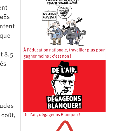
ent
séEs
entent
 que
À l'éducation nationale, travailler plus pour
t 8,5
gagner moins : c’est non !
iés
tudes
 coût,
De l’air, dégageons Blanquer !