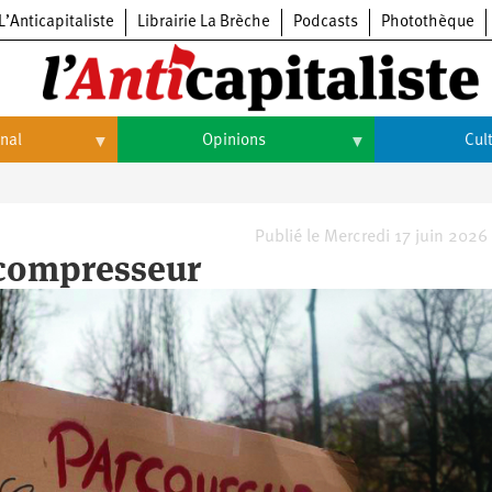
L’Anticapitaliste
Librairie La Brèche
Podcasts
Photothèque
onal
Opinions
Cul
Opinions
Culture
Histoire
Arts
Publié le Mercredi 17 juin 2026
 compresseur
Cinéma
Expositions
Livres
Musique