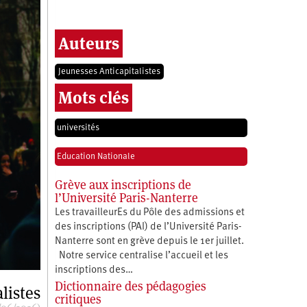
Auteurs
Jeunesses Anticapitalistes
Mots clés
universités
Education Nationale
Grève aux inscriptions de
l’Université Paris-Nanterre
Les travailleurEs du Pôle des admissions et
des inscriptions (PAI) de l’Université Paris-
Nanterre sont en grève depuis le 1er juillet.
Notre service centralise l’accueil et les
inscriptions des…
Dictionnaire des pédagogies
listes
critiques