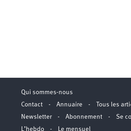
Qui sommes-nous
Contact
-
Annuaire
-
Tous les art
Newsletter
-
Abonnement
-
Se c
L’hebdo
-
Le mensuel