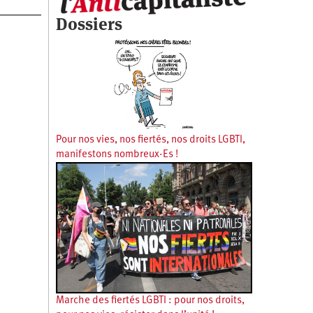
Dossiers
Pour nos vies, nos fiertés, nos droits LGBTI,
manifestons nombreux·Es !
Marche des fiertés LGBTI : pour nos droits,