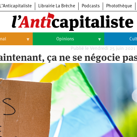
L’Anticapitaliste
Librairie La Brèche
Podcasts
Photothèque
onal
Opinions
Cul
Publié le Vendredi 25 juin 2021
Opinions
Culture
aintenant, ça ne se négocie pas
Histoire
Arts
Cinéma
Expositions
Livres
Musique