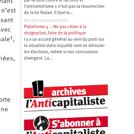
rtant
par la lutte contre le racisme et
l’antisémitisme » n’est pas la résurrection
 n’est
de la loi Yadan. Il faut le…
isant
élection présidentielle
Plateforme 4 : Ne pas céder à la
avec
résignation, faire de la politique
1
nale
,
l y a un accord général au sein du parti sur
la situation dans laquelle vont se dérouler
les élections, même si nos conclusions
nnées,
divergent. La…
i
orte
une