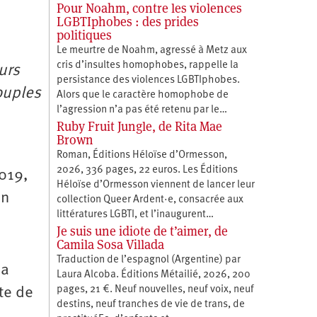
Pour Noahm, contre les violences
LGBTIphobes : des prides
politiques
Le meurtre de Noahm, agressé à Metz aux
cris d’insultes homophobes, rappelle la
urs
persistance des violences LGBTIphobes.
ouples
Alors que le caractère homophobe de
l’agression n’a pas été retenu par le…
Ruby Fruit Jungle, de Rita Mae
Brown
Roman, Éditions Héloïse d’Ormesson,
2026, 336 pages, 22 euros. Les Éditions
2019,
Héloïse d’Ormesson viennent de lancer leur
en
collection Queer Ardent·e, consacrée aux
littératures LGBTI, et l’inaugurent…
Je suis une idiote de t’aimer, de
Camila Sosa Villada
Traduction de l’espagnol (Argentine) par
sa
Laura Alcoba. Éditions Métailié, 2026, 200
pages, 21 €. Neuf nouvelles, neuf voix, neuf
te de
destins, neuf tranches de vie de trans, de