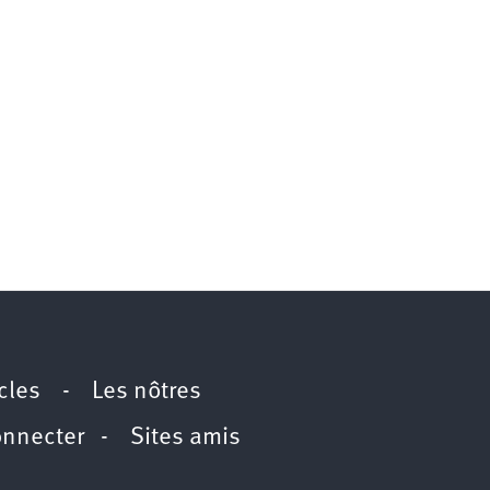
icles
-
Les nôtres
onnecter
-
Sites amis