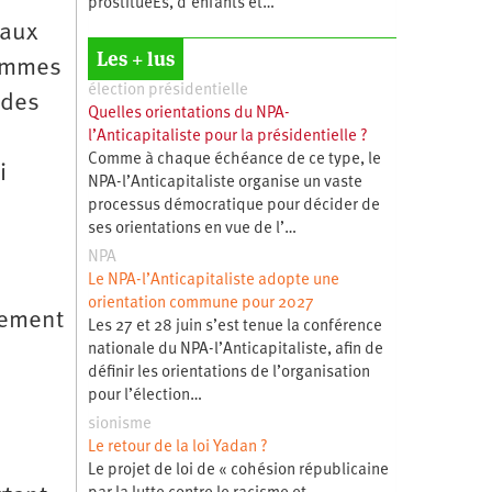
prostituéEs, d’enfants et…
 aux
Les + lus
sommes
élection présidentielle
 des
Quelles orientations du NPA-
n
l’Anticapitaliste pour la présidentielle ?
Comme à chaque échéance de ce type, le
i
NPA-l’Anticapitaliste organise un vaste
processus démocratique pour décider de
ses orientations en vue de l’…
NPA
Le NPA-l’Anticapitaliste adopte une
orientation commune pour 2027
iement
Les 27 et 28 juin s’est tenue la conférence
nationale du NPA-l’Anticapitaliste, afin de
définir les orientations de l’organisation
pour l’élection…
sionisme
Le retour de la loi Yadan ?
Le projet de loi de « cohésion républicaine