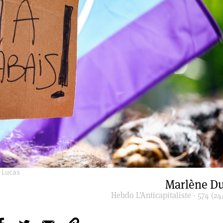
 Lucas
Marlène D
Hebdo L’Anticapitaliste - 574 (24