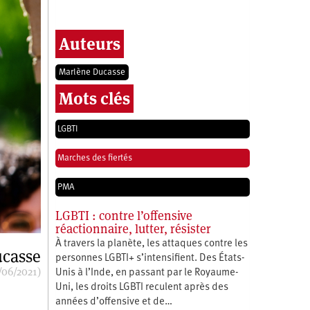
Auteurs
Marlène Ducasse
Mots clés
LGBTI
Marches des fiertés
PMA
LGBTI : contre l’offensive
réactionnaire, lutter, résister
À travers la planète, les attaques contre les
ucasse
personnes LGBTI+ s’intensifient. Des États-
/06/2021)
Unis à l’Inde, en passant par le Royaume-
Uni, les droits LGBTI reculent après des
années d’offensive et de…