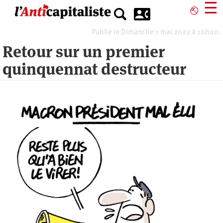
Aller
☰
⎋
au
contenu
Publié le Dimanche 1 mai 2022 à 10h00.
principal
Retour sur un premier
quinquennat destructeur