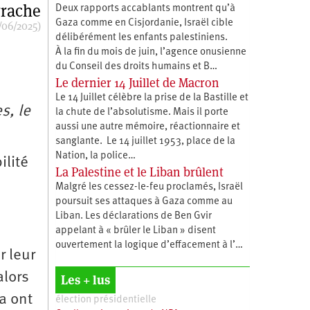
rrache
Deux rapports accablants montrent qu’à
Gaza comme en Cisjordanie, Israël cible
/06/2025)
délibérément les enfants palestiniens.
À la fin du mois de juin, l’agence onusienne
du Conseil des droits humains et B…
Le dernier 14 Juillet de Macron
Le 14 Juillet célèbre la prise de la Bastille et
s, le
la chute de l’absolutisme. Mais il porte
aussi une autre mémoire, réactionnaire et
sanglante. Le 14 juillet 1953, place de la
Nation, la police…
ilité
La Palestine et le Liban brûlent
Malgré les cessez-le-feu proclamés, Israël
poursuit ses attaques à Gaza comme au
Liban. Les déclarations de Ben Gvir
appelant à « brûler le Liban » disent
ouvertement la logique d’effacement à l’…
r leur
alors
Les + lus
a ont
élection présidentielle