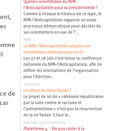
Quelles orientations du NPA-
l’Anticapitaliste pour la présidentielle ?
Comme à chaque échéance de ce type, le
ent,
NPA-l’Anticapitaliste organise un vaste
vec
processus démocratique pour décider de
ses orientations en vue de l’…
NPA
 comme
Le NPA-l’Anticapitaliste adopte une
orientation commune pour 2027
el
Les 27 et 28 juin s’est tenue la conférence
nationale du NPA-l’Anticapitaliste, afin de
définir les orientations de l’organisation
pour l’élection…
sionisme
Le retour de la loi Yadan ?
nce de
Le projet de loi de « cohésion républicaine
car
par la lutte contre le racisme et
l’antisémitisme » n’est pas la résurrection
de la loi Yadan. Il faut le…
élection présidentielle
Plateforme 4 : Ne pas céder à la