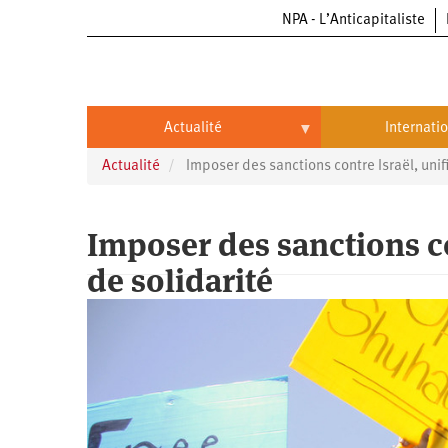
NPA - L’Anticapitaliste
Aller
au
contenu
principal
Actualité
Internati
Actualité
Imposer des sanctions contre Israël, unif
Actualité
International
Politique
Brésil
Imposer des sanctions c
Entreprises
Chine
de solidarité
Oppressions
Entreprises
États-
Unis
Économie
Automobile
Oppressions
Continents
Écologie
Aéronautique
Antiracisme
Continents
Éducation
Commerce
Féminisme
Afrique