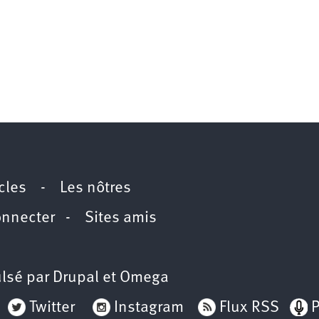
icles
-
Les nôtres
onnecter
-
Sites amis
lsé par
Drupal
et
Omega
Twitter
Instagram
Flux RSS