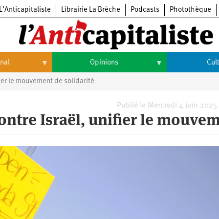
L’Anticapitaliste
Librairie La Brèche
Podcasts
Photothèque
onal
Opinions
Cul
ier le mouvement de solidarité
Opinions
Culture
Histoire
Arts
Publié le Mercredi 4 juin 2025
ontre Israël, unifier le mouve
Cinéma
Expositions
Livres
Musique