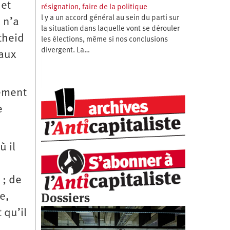
 et
résignation, faire de la politique
l y a un accord général au sein du parti sur
l n’a
la situation dans laquelle vont se dérouler
rtheid
les élections, même si nos conclusions
divergent. La…
eaux
mement
e
ù il
 ; de
Dossiers
e,
 qu’il