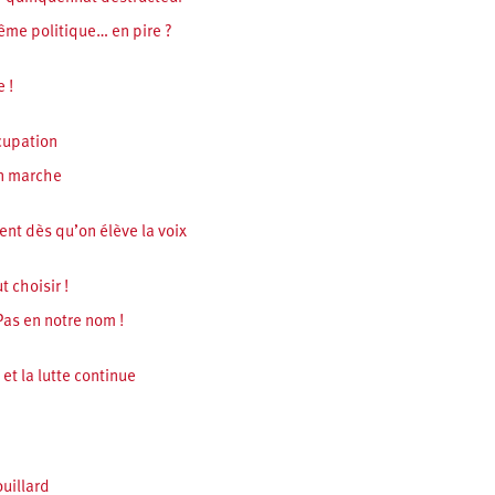
même politique… en pire ?
 !
ccupation
n marche
nt dès qu’on élève la voix
t choisir !
Pas en notre nom !
 et la lutte continue
uillard