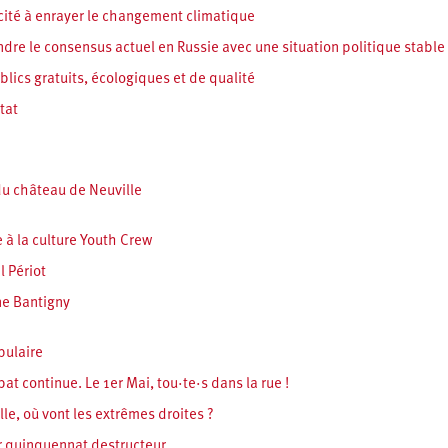
acité à enrayer le changement climatique
ndre le consensus actuel en Russie avec une situation politique stable
blics gratuits, écologiques et de qualité
tat
du château de Neuville
 à la culture Youth Crew
l Périot
ne Bantigny
pulaire
at continue. Le 1er Mai, tou·te·s dans la rue !
lle, où vont les extrêmes droites ?
r quinquennat destructeur