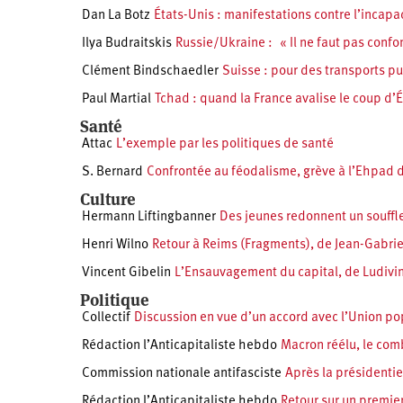
Dan La Botz
États-Unis : manifestations contre l’incap
Ilya Budraitskis
Russie/Ukraine : « Il ne faut pas confo
Clément Bindschaedler
Suisse : pour des transports pu
Paul Martial
Tchad : quand la France avalise le coup d’É
Santé
Attac
L’exemple par les politiques de santé
S. Bernard
Confrontée au féodalisme, grève à l’Ehpad 
Culture
Hermann Liftingbanner
Des jeunes redonnent un souffle
Henri Wilno
Retour à Reims (Fragments), de Jean-Gabrie
Vincent Gibelin
L’Ensauvagement du capital, de Ludivi
Politique
Collectif
Discussion en vue d’un accord avec l’Union po
Rédaction l’Anticapitaliste hebdo
Macron réélu, le comb
Commission nationale antifasciste
Après la présidentie
Rédaction l’Anticapitaliste hebdo
Retour sur un premie