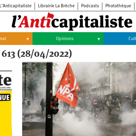
L’Anticapitaliste
Librairie La Brèche
Podcasts
Photothèque
onal
Opinions
Cul
 613 (28/04/2022)
Opinions
Culture
Histoire
Arts
Cinéma
Expositions
Livres
Musique