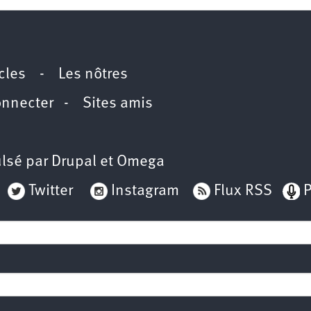
icles
-
Les nôtres
onnecter
-
Sites amis
lsé par
Drupal
et
Omega
Twitter
Instagram
Flux RSS