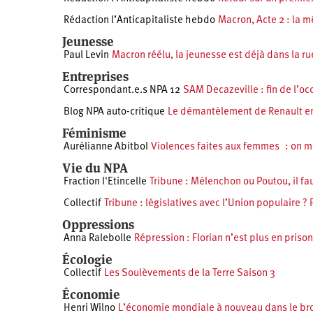
Rédaction l’Anticapitaliste hebdo
Macron, Acte 2 : la 
Jeunesse
Paul Levin
Macron réélu, la jeunesse est déjà dans la rue
Entreprises
Correspondant.e.s NPA 12
SAM Decazeville : fin de l’o
Blog NPA auto-critique
Le démantèlement de Renault e
Féminisme
Aurélianne Abitbol
Violences faites aux femmes : on me
Vie du NPA
Fraction l'Etincelle
Tribune : Mélenchon ou Poutou, il fau
Collectif
Tribune : législatives avec l’Union populaire ? 
Oppressions
Anna Ralebolle
Répression : Florian n’est plus en prison
Écologie
Collectif
Les Soulèvements de la Terre Saison 3
Économie
Henri Wilno
L’économie mondiale à nouveau dans le bro