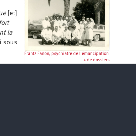
que
[et]
fort
nt la
i sous
Frantz Fanon, psychiatre de l’émancipation
+ de dossiers