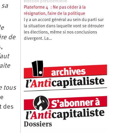
élection présidentielle
 sa
Plateforme 4 : Ne pas céder à la
résignation, faire de la politique
l y a un accord général au sein du parti sur
la situation dans laquelle vont se dérouler
de
les élections, même si nos conclusions
ère de
divergent. La…
s,
faut
aite
e tous
ne
t des
Dossiers