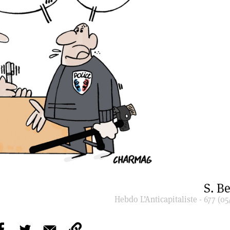
S. B
Hebdo L’Anticapitaliste - 677 (05