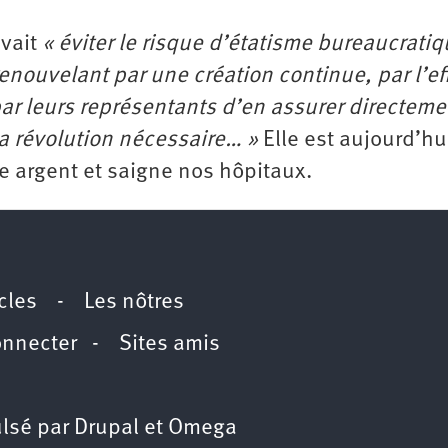
evait
« éviter le risque d’étatisme bureaucrati
 renouvelant par une création continue, par l’ef
r leurs représentants d’en assurer directeme
a révolution nécessaire… »
Elle est aujourd’hu
re argent et saigne nos hôpitaux.
icles
-
Les nôtres
onnecter
-
Sites amis
lsé par
Drupal
et
Omega