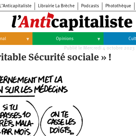
L’Anticapitaliste
Librairie La Brèche
Podcasts
Photothèque
onal
Opinions
Cul
Publié le Mercredi 4 octobre 2023
Opinions
Culture
table Sécurité sociale » !
Histoire
Arts
Cinéma
Expositions
Livres
Musique