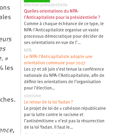
élection présidentielle
ions
Quelles orientations du NPA-
ales
l’Anticapitaliste pour la présidentielle ?
Comme à chaque échéance de ce type, le
NPA-l’Anticapitaliste organise un vaste
processus démocratique pour décider de
eurs
ses orientations en vue de l’…
es
NPA
Le NPA-l’Anticapitaliste adopte une
. »
orientation commune pour 2027
% les
Les 27 et 28 juin s’est tenue la conférence
nationale du NPA-l’Anticapitaliste, afin de
définir les orientations de l’organisation
pour l’élection…
sionisme
iches.
Le retour de la loi Yadan ?
Le projet de loi de « cohésion républicaine
par la lutte contre le racisme et
l’antisémitisme » n’est pas la résurrection
de la loi Yadan. Il faut le…
ence,