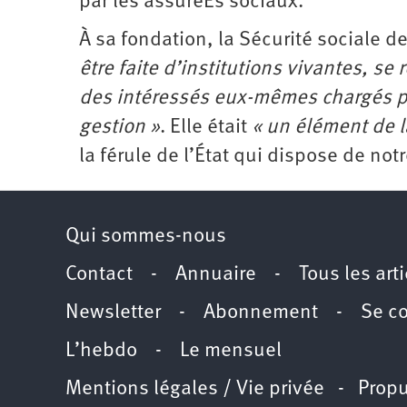
par les ­assuréEs sociaux.
À sa fondation, la Sécurité sociale d
être faite d’institutions vivantes, se
des intéressés eux-mêmes chargés pa
gestion »
. Elle était
« un élément de l
la férule de l’État qui dispose de not
Qui sommes-nous
Contact
-
Annuaire
-
Tous les art
Newsletter
-
Abonnement
-
Se c
L’hebdo
-
Le mensuel
Mentions légales / Vie privée
- Propu