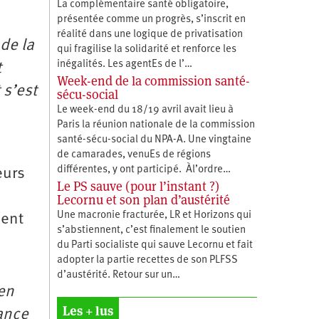
La complémentaire santé obligatoire,
présentée comme un progrès, s’inscrit en
réalité dans une logique de privatisation
de la
qui fragilise la solidarité et renforce les
inégalités. Les agentEs de l’…
t
Week-end de la commission santé-
 s’est
sécu-social
Le week-end du 18/19 avril avait lieu à
Paris la réunion nationale de la commission
santé-sécu-social du NPA-A. Une vingtaine
de camarades, venuEs de régions
différentes, y ont participé. Àl’ordre…
eurs
Le PS sauve (pour l’instant ?)
Lecornu et son plan d’austérité
Une macronie fracturée, LR et Horizons qui
ient
s’abstiennent, c’est finalement le soutien
du Parti socialiste qui sauve Lecornu et fait
adopter la partie recettes de son PLFSS
d’austérité. Retour sur un…
’en
Les + lus
ance