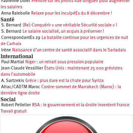
Fabienne Dolet
Prendre sur les profits «de dingue» pour augmenter
les salaires
Anna Ralebolle
Relaxe pour les inculpéEs du 8 décembre !
Santé
S. Bernard
(Re)-Conquérir « une véritable Sécurité sociale » !
S. Bernard
Le salaire socialisé, un acquis à préserver !
CorrespondantEs 29
La bataille continue pour les urgences de nuit
de Carhaix
Irène
Naissance d’un centre de santé associatif dans le Sarladais
International
Paul Martial
Niger : un retrait sous pression populaire
Jean-Claude Vessillier
États-Unis : maintenant 25 000 grévistes
dans l’automobile
A. Sartzekis
Grèce : plus dure est la chute pour Syriza
Attac/CADTM Maroc
Contre-sommet de Marrakech (Maroc) : la
dernière ligne droite
Social
Robert Pelletier
RSA : le gouvernement et la droite inventent France
Travail gratuit