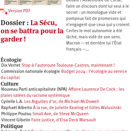
devant l’Assemblée de Corse,
faire un discours dont lui seul a le
Version PDF
secret : un monologue vide et
pompeux fait de promesses qui
Dossier :
La Sécu,
n’engagent que ceux qui y croient.
on se battra pour la
Certes le mot autonomie a été
garder !
lâché, mais vidé de son sens.
Macron — et derrière lui l’État
français —…
Écologie
Dix Vernet
Stop à l’autoroute Toulouse-Castres, maintenant !
Commission nationale écologie
Budget 2024 : l’écologie au service
du capital
Culture
Nouveau Parti anticapitaliste (NPA)
Affaire Laurence De Cock : les
plaies salées du racisme systémique
Cyrielle L.A.
Les Aiguilles d’or, de Michael McDowell
Raphaël Alberto
À la rue, de Juliette Keating et Gilles Walusinski
Philippe Poutou
Small Axe, de Steve McQueen
Vincent Gibelin
Faire justice, d’Elsa Deck Marsault
Politique