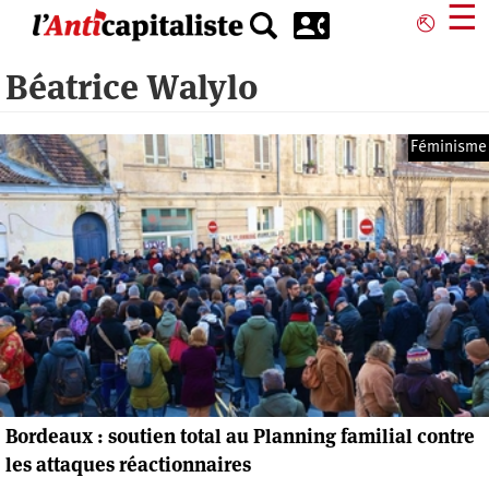
Aller
☰
⎋
au
contenu
Béatrice Walylo
principal
Féminisme
Bordeaux : soutien total au Planning familial contre
les attaques réactionnaires