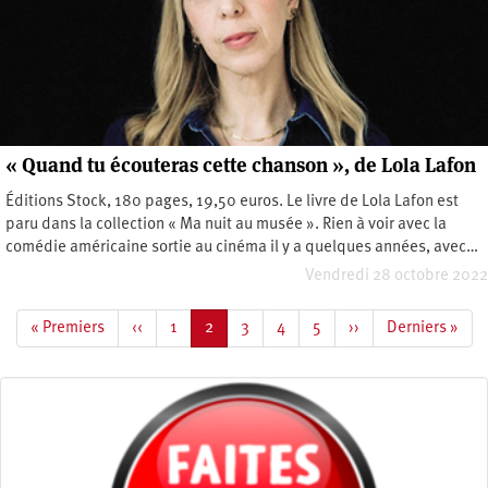
« Quand tu écouteras cette chanson », de Lola Lafon
Éditions Stock, 180 pages, 19,50 euros. Le livre de Lola Lafon est
paru dans la collection « Ma nuit au musée ». Rien à voir avec la
comédie américaine sortie au cinéma il y a quelques années, avec…
Vendredi 28 octobre 2022
Pagination
Première
« Premiers
Page
‹‹
Page
1
Page
2
Page
3
Page
4
Page
5
Page
››
Dernière
Derniers »
page
précédente
courante
suivante
page