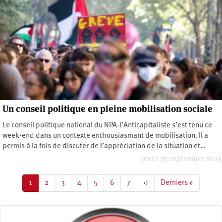
Un conseil politique en pleine mobilisation sociale
Le conseil politique national du NPA-l’Anticapitaliste s’est tenu ce
week-end dans un contexte enthousiasmant de mobilisation. Il a
permis à la fois de discuter de l’appréciation de la situation et…
Jeudi 25 septembre 2025
Pagination
Page
1
Page
2
Page
3
Page
4
Page
5
Page
6
Page
7
Page
››
Dernière
Derniers »
courante
suivante
page