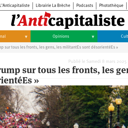
L’Anticapitaliste
Librairie La Brèche
Podcasts
Photothèque
onal
Opinions
Cul
 sur tous les fronts, les gens, les militantEs sont désorientéEs »
Opinions
Culture
Histoire
Arts
Publié le Samedi 8 mars 2025
ump sur tous les fronts, les ge
Cinéma
rientéEs »
Expositions
Livres
Musique