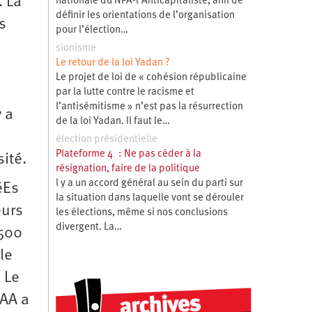
. La
nationale du NPA-l’Anticapitaliste, afin de
définir les orientations de l’organisation
s
pour l’élection…
sionisme
Le retour de la loi Yadan ?
Le projet de loi de « cohésion républicaine
par la lutte contre le racisme et
l’antisémitisme » n’est pas la résurrection
 a
de la loi Yadan. Il faut le…
élection présidentielle
Plateforme 4 : Ne pas céder à la
sité.
résignation, faire de la politique
l y a un accord général au sein du parti sur
éEs
la situation dans laquelle vont se dérouler
eurs
les élections, même si nos conclusions
divergent. La…
 500
le
 Le
CAA a