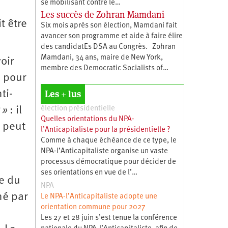
se mobilisant contre le…
Les succès de Zohran Mamdani
t être
Six mois après son élection, Mamdani fait
avancer son programme et aide à faire élire
des candidatEs DSA au Congrès. Zohran
Mamdani, 34 ans, maire de New York,
oir
membre des Democratic Socialists of…
s pour
Les + lus
ti-
élection présidentielle
 »
: il
Quelles orientations du NPA-
e peut
l’Anticapitaliste pour la présidentielle ?
Comme à chaque échéance de ce type, le
NPA-l’Anticapitaliste organise un vaste
processus démocratique pour décider de
ses orientations en vue de l’…
re du
NPA
né par
Le NPA-l’Anticapitaliste adopte une
orientation commune pour 2027
Les 27 et 28 juin s’est tenue la conférence