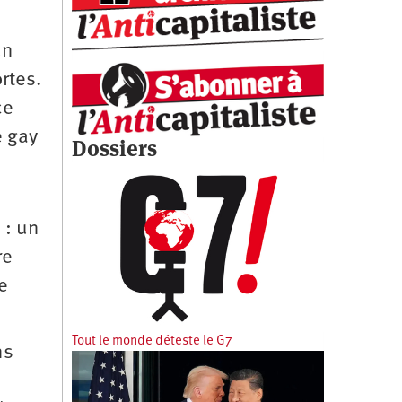
un
rtes.
ce
e gay
Dossiers
 : un
re
e
Tout le monde déteste le G7
ns