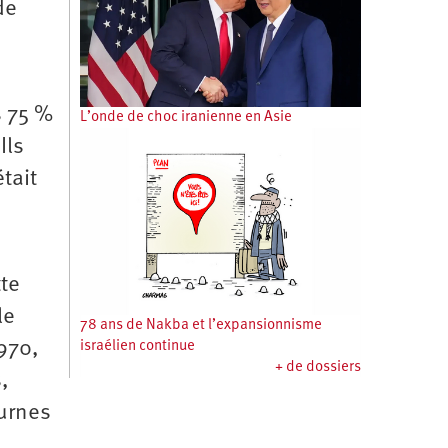
de
s 75 %
L’onde de choc iranienne en Asie
Ils
tait
tte
le
78 ans de Nakba et l’expansionnisme
970,
israélien continue
+ de dossiers
,
 urnes