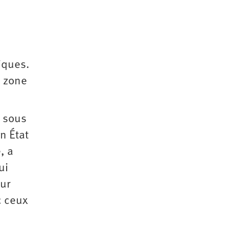
iques.
e zone
s sous
un État
, a
ui
our
c ceux