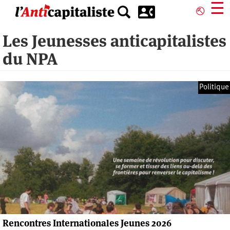
Aller
☰
⎋
au
contenu
Les Jeunesses anticapitalistes
principal
du NPA
Politique
Rencontres Internationales Jeunes 2026