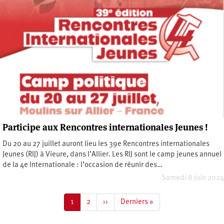
Participe aux Rencontres internationales Jeunes !
Du 20 au 27 juillet auront lieu les 39e Rencontres internationales
Jeunes (RIJ) à Vieure, dans l’Allier. Les RIJ sont le camp jeunes annuel
de la 4e Internationale : l’occasion de réunir des…
Samedi 8 juin 2024
Pagination
Page
1
Page
2
Page
››
Dernière
Derniers »
courante
suivante
page