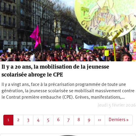
Il y a 20 ans, la mobilisation de la jeunesse
scolarisée abroge le CPE
Il y a vingt ans, face à la précarisation programmée de toute une
génération, la jeunesse scolarisée se mobilisait massivement contre
le Contrat première embauche (CPE). Grèves, manifestations,…
Jeudi 5 février 2026
Pagination
Page
1
Page
2
Page
3
Page
4
Page
5
Page
6
Page
7
Page
8
Page
9
Page
››
Dernière
Derniers »
courante
suivante
page