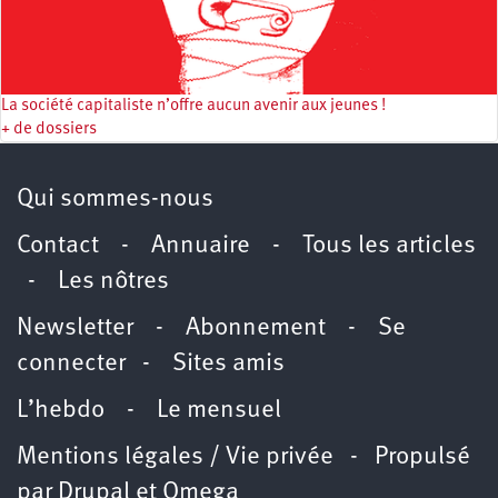
La société capitaliste n’offre aucun avenir aux jeunes !
+ de dossiers
Qui sommes-nous
Contact
-
Annuaire
-
Tous les articles
-
Les nôtres
Newsletter
-
Abonnement
-
Se
connecter
-
Sites amis
L’hebdo
-
Le mensuel
Mentions légales / Vie privée
- Propulsé
par
Drupal
et
Omega