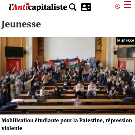
Aller
☰
⎋
au
contenu
Jeunesse
principal
Jeunesse
Mobilisation étudiante pour la Palestine, répression
violente