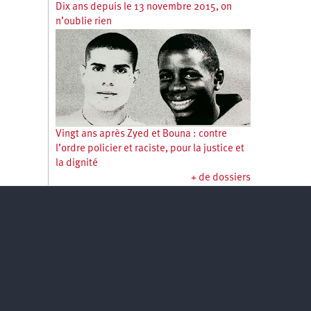
Dix ans depuis le 13 novembre 2015, on
n’oublie rien
Vingt ans après Zyed et Bouna : contre
l’ordre policier et raciste, pour la justice et
la dignité
+ de dossiers