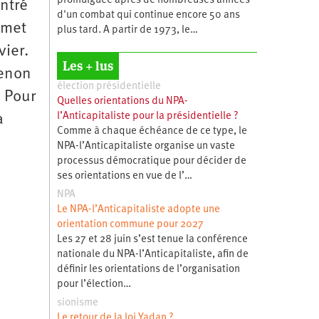
promulguée après de nombreuses années
ontré
d'un combat qui continue encore 50 ans
emet
plus tard. A partir de 1973, le…
vier.
Les + lus
Tenon
élection présidentielle
. Pour
Quelles orientations du NPA-
l’Anticapitaliste pour la présidentielle ?
a
Comme à chaque échéance de ce type, le
NPA-l’Anticapitaliste organise un vaste
processus démocratique pour décider de
ses orientations en vue de l’…
NPA
Le NPA-l’Anticapitaliste adopte une
orientation commune pour 2027
Les 27 et 28 juin s’est tenue la conférence
nationale du NPA-l’Anticapitaliste, afin de
définir les orientations de l’organisation
pour l’élection…
sionisme
Le retour de la loi Yadan ?