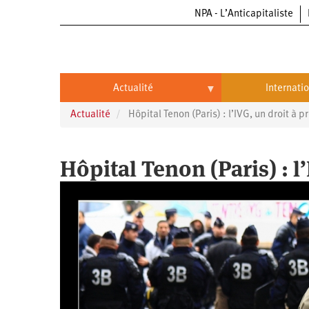
NPA - L’Anticapitaliste
Aller
au
contenu
principal
Actualité
Internati
Actualité
Hôpital Tenon (Paris) : l’IVG, un droit à p
Actualité
International
Politique
Brésil
Hôpital Tenon (Paris) : l
Entreprises
Chine
Oppressions
Entreprises
États-
Unis
Économie
Automobile
Oppressions
Continents
Écologie
Aéronautique
Antiracisme
Continents
Éducation
Commerce
Féminisme
Afrique