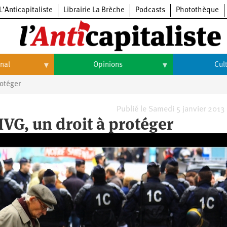
L’Anticapitaliste
Librairie La Brèche
Podcasts
Photothèque
onal
Opinions
Cul
rotéger
Opinions
Culture
Histoire
Arts
Publié le Samedi 5 janvier 2013
’IVG, un droit à protéger
Cinéma
Expositions
Livres
Musique