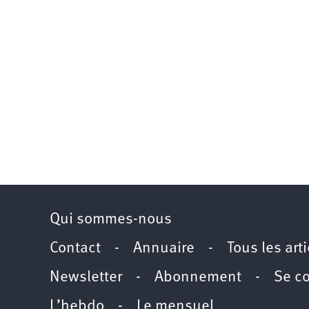
Qui sommes-nous
Contact
-
Annuaire
-
Tous les art
Newsletter
-
Abonnement
-
Se c
L’hebdo
-
Le mensuel