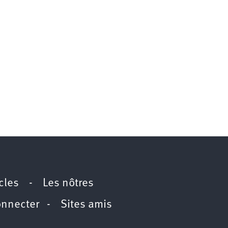
icles
-
Les nôtres
onnecter
-
Sites amis