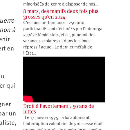
minoriséEs de genre à disposer de nos…
8 mars, des manifs deux fois plus
grosses qu’en 2024
uerre
C’est une performance ! 250 000
participantEs ont déclaréEs par l’interorga
enon à
« grève féministe », et ce, pendant des
enir
vacances scolaires et dans le climat
répressif actuel. Le dernier méfait de
ert en
l’État…
nu
er qui
gner
Droit à l'avortement : 50 ans de
luttes
par un
Le 17 janvier 1975, la loi autorisant
liste,
l'interruption volontaire de grossesse était