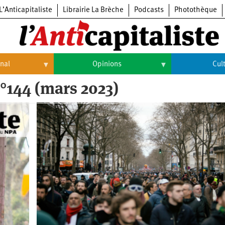
L’Anticapitaliste
Librairie La Brèche
Podcasts
Photothèque
onal
Opinions
Cul
n°144 (mars 2023)
Opinions
Culture
Histoire
Arts
Cinéma
Expositions
Livres
Musique