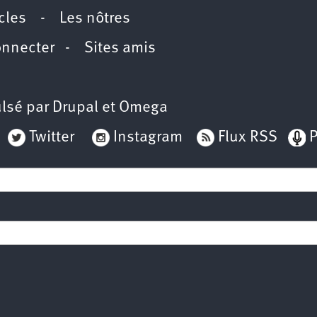
icles
-
Les nôtres
onnecter
-
Sites amis
lsé par
Drupal
et
Omega
Twitter
Instagram
Flux RSS