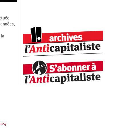
nctuée
 années,
 la
2024