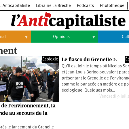
L’Anticapitaliste
Librairie La Brèche
Podcasts
Photothèque
onal
Opinions
Cul
ment
Opinions
Culture
Le fiasco du Grenelle 2.
Écologie
É
Histoire
Arts
Qu’il est loin le temps où Nicolas Sa
et Jean-Louis Borloo pouvaient para
Cinéma
présentant le Grenelle de l’environ
comme la panacée en matière de pol
Expositions
écologique. Quelques mois…
Vendredi 9 juill
Livres
 de l’environnement, la
Musique
de au secours de la
près le lancement du Grenelle