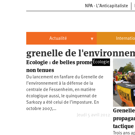
NPA - L’Anticapitaliste
Aller
au
contenu
principal
Actualité
Internati
grenelle de l'environne
Actualité
International
Ecologie : de belles promesses
Écologie
Politique
Brésil
non tenues
Entreprises
Chine
Du lancement en fanfare du Grenelle de
l’environnement à la défense de la
Oppressions
Entreprises
États-
centrale de Fessenheim, en matière
Unis
écologique aussi, le quinquennat de
Économie
Automobile
Oppressions
Continents
Sarkozy a été celui de l’imposture. En
octobre 2007,…
Grenelle
Écologie
Aéronautique
Antiracisme
Continents
Jeudi 5 avril 2012
propagan
tactique
Éducation
Commerce
Féminisme
Afrique
Trois ans a