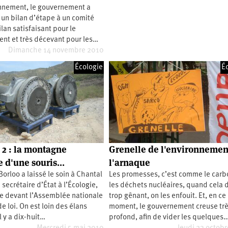
onnement, le gouvernement a
n bilan d’étape à un comité
ilan satisfaisant pour le
nt et très décevant pour les…
Dimanche 14 novembre 2010
Écologie
É
 2 : la montagne
Grenelle de l'environnement
 d'une souris...
l'arnaque
Borloo a laissé le soin à Chantal
Les promesses, c’est comme le carb
 secrétaire d’État à l’Écologie,
les déchets nucléaires, quand cela 
e devant l’Assemblée nationale
trop gênant, on les enfouit. Et, en ce
e loi. On est loin des élans
moment, le gouvernement creuse tr
l y a dix-huit…
profond, afin de vider les quelques