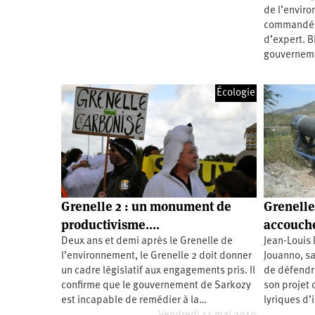
de l’envir
Santé
Hôpitaux
LGBTI
Amérique
du
commandé u
Nord
d’expert. B
Vidéos
SNCF
Amérique
latine
gouverneme
Dans
Services
Asie
mon
publics
département
Écologie
Europe
Moyen-
Orient
Océanie
Grenelle 2 : un monument de
Grenelle
productivisme....
accouche
Deux ans et demi après le Grenelle de
Jean-Louis 
l’environnement, le Grenelle 2 doit donner
Jouanno, sa
un cadre législatif aux engagements pris. Il
de défendr
confirme que le gouvernement de Sarkozy
son projet d
est incapable de remédier à la…
lyriques d’i