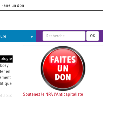
Faire un don
OK
ture
cologie
rkozy
der en
nement
itique
Soutenez le NPA l'Anticapitaliste
et 2010