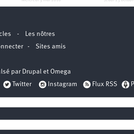
Mercredi 5 mai 2010
Jeudi 23 octob
icles
-
Les nôtres
onnecter
-
Sites amis
lsé par
Drupal
et
Omega
Twitter
Instagram
Flux RSS