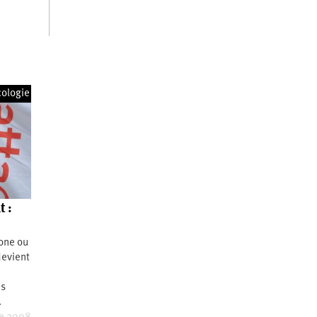
cologie
 :
one ou
devient
ès
…