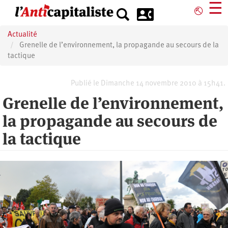
Aller
☰
⎋
au
contenu
Actualité
principal
Grenelle de l’environnement, la propagande au secours de la
tactique
Publié le Dimanche 14 novembre 2010 à 15h41.
Grenelle de l’environnement,
la propagande au secours de
la tactique