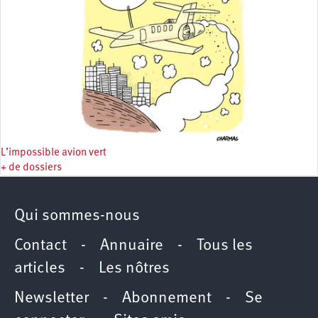
L’impossible avion vert
+ de dossiers
Qui sommes-nous
Contact
-
Annuaire
-
Tous les
articles
-
Les nôtres
Newsletter
-
Abonnement
-
Se