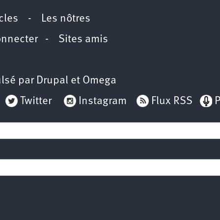
icles
-
Les nôtres
onnecter
-
Sites amis
lsé par
Drupal
et
Omega
Twitter
Instagram
Flux RSS