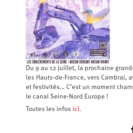
Santé
Hôpitaux
LGBTI
Amérique
du
Nord
Vidéos
SNCF
Amérique
latine
Dans
Services
Asie
mon
publics
département
Europe
Moyen-
Orient
Du 9 au 12 juillet, la prochaine gran
Océanie
les Hauts-de-France, vers Cambrai, av
et festivités… C’est un moment charn
le canal Seine-Nord Europe !
Toutes les infos
ici
.