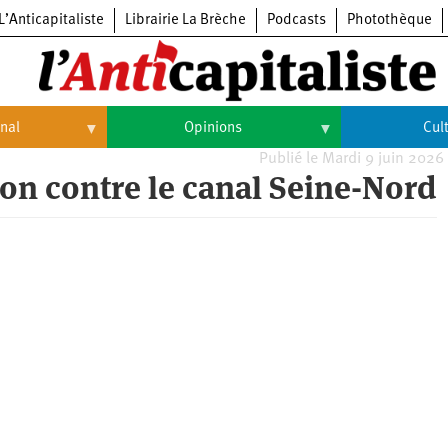
L’Anticapitaliste
Librairie La Brèche
Podcasts
Photothèque
onal
Opinions
Cul
Publié le Mardi 9 juin 2026
Opinions
Culture
ion contre le canal Seine-Nord
Histoire
Arts
Cinéma
Expositions
Livres
Musique