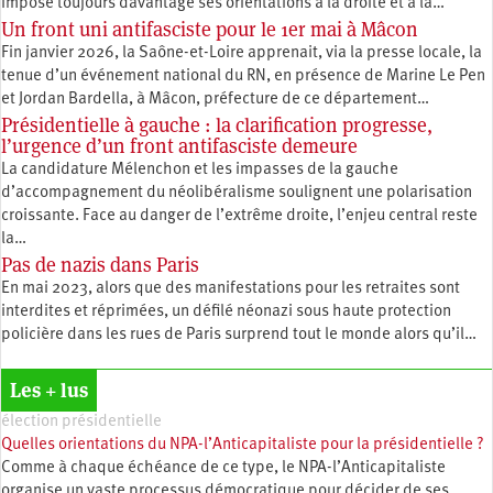
impose toujours davantage ses orientations à la droite et à la…
Un front uni antifasciste pour le 1er mai à Mâcon
Fin janvier 2026, la Saône-et-Loire apprenait, via la presse locale, la
tenue d’un événement national du RN, en présence de Marine Le Pen
et Jordan Bardella, à Mâcon, préfecture de ce département…
Présidentielle à gauche : la clarification progresse,
l’urgence d’un front antifasciste demeure
La candidature Mélenchon et les impasses de la gauche
d’accompagnement du néolibéralisme soulignent une polarisation
croissante. Face au danger de l’extrême droite, l’enjeu central reste
la…
Pas de nazis dans Paris
En mai 2023, alors que des manifestations pour les retraites sont
interdites et réprimées, un défilé néonazi sous haute protection
policière dans les rues de Paris surprend tout le monde alors qu’il…
Les + lus
élection présidentielle
Quelles orientations du NPA-l’Anticapitaliste pour la présidentielle ?
Comme à chaque échéance de ce type, le NPA-l’Anticapitaliste
organise un vaste processus démocratique pour décider de ses