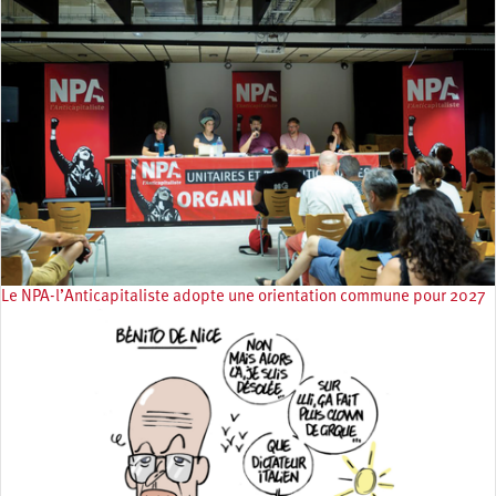
Le NPA-l’Anticapitaliste adopte une orientation commune pour 2027