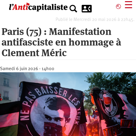
Aller
☰
⎋
au
contenu
Publié le Mercredi 20 mai 2026 à 22h45.
principal
Paris (75) : Manifestation
antifasciste en hommage à
Clement Méric
Samedi 6 juin 2026 - 14h00