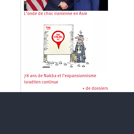
L’onde de choc iranienne en Asie
78 ans de Nakba et l’expansionnisme
israélien continue
+ de dossiers