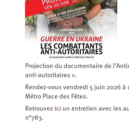
Santé
Hôpitaux
LGBTI
Amérique
du
Nord
Vidéos
SNCF
Amérique
latine
Dans
Services
Asie
mon
publics
département
Europe
Moyen-
Orient
Projection du documentaire de l’Anti
Océanie
anti-autoritaires ».
Rendez-vous vendredi 5 juin 2026 à 
Métro Place des Fêtes.
Retrouvez
ici
un entretien avec les a
n°783.