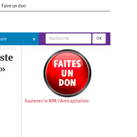
Faire un don
OK
ture
 à 22h29.
iste
 »
Soutenez le NPA l'Anticapitaliste