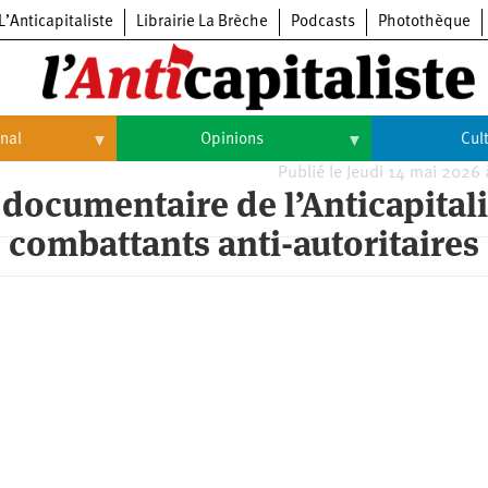
L’Anticapitaliste
Librairie La Brèche
Podcasts
Photothèque
onal
Opinions
Cul
Publié le Jeudi 14 mai 2026
Opinions
Culture
u documentaire de l’Anticapital
s combattants anti-autoritaires
Histoire
Arts
Cinéma
Expositions
Livres
Musique