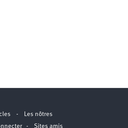
icles
-
Les nôtres
onnecter
-
Sites amis