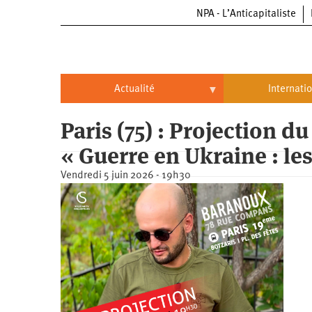
NPA - L’Anticapitaliste
Aller
au
contenu
principal
Actualité
Internati
Actualité
International
Paris (75) : Projection d
« Guerre en Ukraine : le
Politique
Brésil
Vendredi 5 juin 2026 - 19h30
Entreprises
Chine
Oppressions
Entreprises
États-
Unis
Économie
Automobile
Oppressions
Continents
Écologie
Aéronautique
Antiracisme
Continents
Éducation
Commerce
Féminisme
Afrique