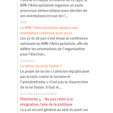
Comme à chaque échéance de ce type, le
NPA-l’Anticapitaliste organise un vaste
processus démocratique pour décider de
ses orientations en vue de l’…
NPA
Le NPA-l’Anticapitaliste adopte une
orientation commune pour 2027
Les 27 et 28 juin s’est tenue la conférence
nationale du NPA-l’Anticapitaliste, afin de
définir les orientations de l’organisation
pour l’élection…
sionisme
Le retour de la loi Yadan ?
Le projet de loi de « cohésion républicaine
par la lutte contre le racisme et
l’antisémitisme » n’est pas la résurrection
de la loi Yadan. Il faut le…
élection présidentielle
Plateforme 4 : Ne pas céder à la
résignation, faire de la politique
l y a un accord général au sein du parti sur