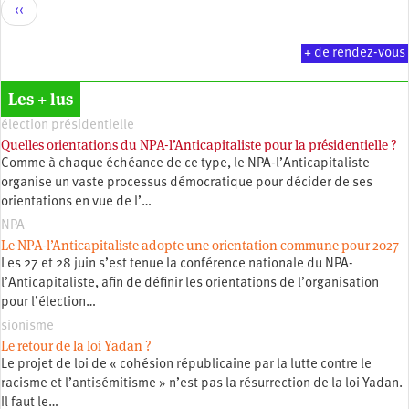
Pagination
Page
‹‹
précédente
+ de rendez-vous
Les + lus
élection présidentielle
Quelles orientations du NPA-l’Anticapitaliste pour la présidentielle ?
Comme à chaque échéance de ce type, le NPA-l’Anticapitaliste
organise un vaste processus démocratique pour décider de ses
orientations en vue de l’…
NPA
Le NPA-l’Anticapitaliste adopte une orientation commune pour 2027
Les 27 et 28 juin s’est tenue la conférence nationale du NPA-
l’Anticapitaliste, afin de définir les orientations de l’organisation
pour l’élection…
sionisme
Le retour de la loi Yadan ?
Le projet de loi de « cohésion républicaine par la lutte contre le
racisme et l’antisémitisme » n’est pas la résurrection de la loi Yadan.
Il faut le…