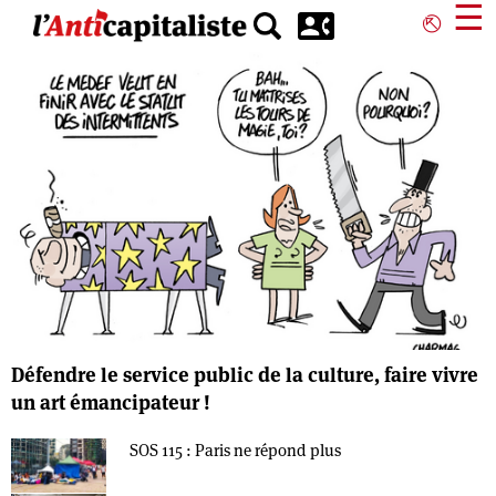
Aller
☰
⎋
au
contenu
principal
Défendre le service public de la culture, faire vivre
un art émancipateur !
SOS 115 : Paris ne répond plus