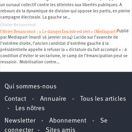
un sursaut collectif contre les atteintes aux libertés publiques. A
rebours de la dynamique de division qui oppose les partis, en pleine
campagne électorale. La gauche se…
Olivier Besancenot
Olivier Besancenot : « Le danger fasciste est réel » (Mediapart)
Publié
par Mediapart (mardi 16 janvier 2024) Lucide sur l’avancée de
l’extrême droite, l’ancien candidat d’extrême gauche à la
présidentielle appelle à refuser la « dictature du fait accompli » : à
condition d’éviter le sectarisme, le camp de l’émancipation peut se
ressaisir. Mobilisation contre…
Qui sommes-nous
Contact
-
Annuaire
-
Tous les articles
-
Les nôtres
Newsletter
-
Abonnement
-
Se
connecter
-
Sites amis