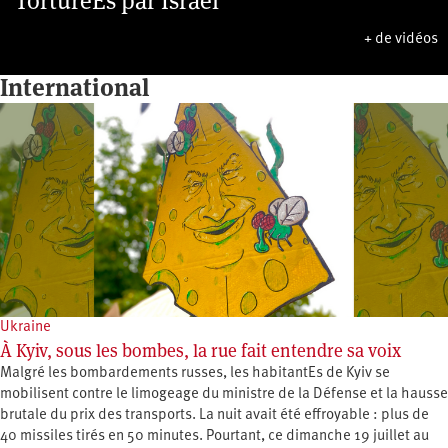
TorturéEs par Israël
+ de vidéos
International
Ukraine
À Kyiv, sous les bombes, la rue fait entendre sa voix
Malgré les bombardements russes, les habitantEs de Kyiv se
mobilisent contre le limogeage du ministre de la Défense et la hausse
brutale du prix des transports. La nuit avait été effroyable : plus de
40 missiles tirés en 50 minutes. Pourtant, ce dimanche 19 juillet au