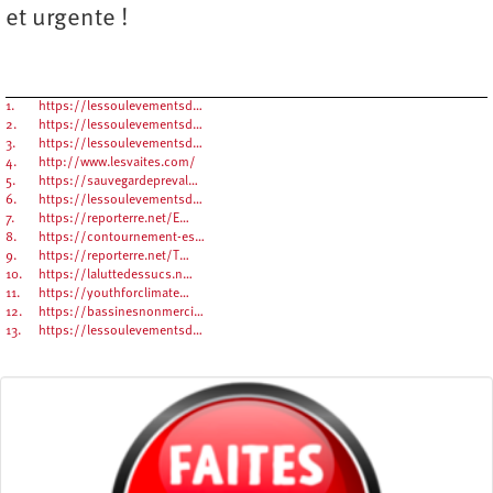
et urgente !
1.
https://lessoulevementsd…
2.
https://lessoulevementsd…
3.
https://lessoulevementsd…
4.
http://www.lesvaites.com/
5.
https://sauvegardepreval…
6.
https://lessoulevementsd…
7.
https://reporterre.net/E…
8.
https://contournement-es…
9.
https://reporterre.net/T…
10.
https://laluttedessucs.n…
11.
https://youthforclimate…
12.
https://bassinesnonmerci…
13.
https://lessoulevementsd…