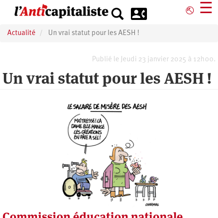
Aller
☰
⎋
au
contenu
Actualité
Un vrai statut pour les AESH !
principal
Publié le Jeudi 23 janvier 2025 à 12h00.
Un vrai statut pour les AESH !
Commission éducation nationale