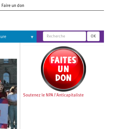
Faire un don
OK
ture
Soutenez le NPA l'Anticapitaliste