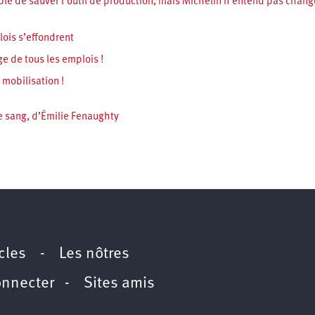
ible de sauver l’outil de production, mais Michelin n’entend pas chang
plois s’effondrent
e de tous les emplois !
 mobilisation !
e sang, d’Émilie Fenaughty
icles
-
Les nôtres
onnecter
-
Sites amis