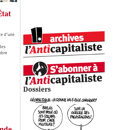
État
te d’une
 des
mbre
Dossiers
onde