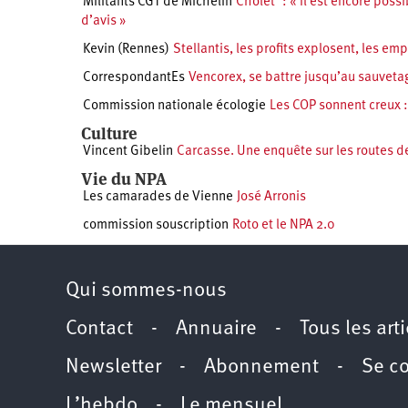
Militants CGT de Michelin
Cholet : « Il est encore poss
d’avis »
Kevin (Rennes)
Stellantis, les profits explosent, les em
CorrespondantEs
Vencorex, se battre jusqu’au sauvetag
Commission nationale écologie
Les COP sonnent creux :
Culture
Vincent Gibelin
Carcasse. Une enquête sur les routes d
Vie du NPA
Les camarades de Vienne
José Arronis
commission souscription
Roto et le NPA 2.0
Qui sommes-nous
Contact
-
Annuaire
-
Tous les art
Newsletter
-
Abonnement
-
Se c
L’hebdo
-
Le mensuel