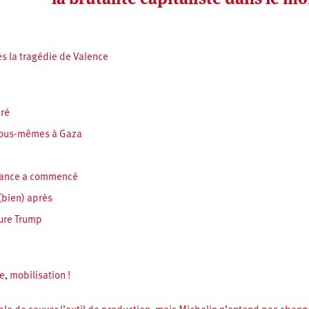
ès la tragédie de Valence
dré
nous-mêmes à Gaza
tance a commencé
(bien) après
eure Trump
, mobilisation !