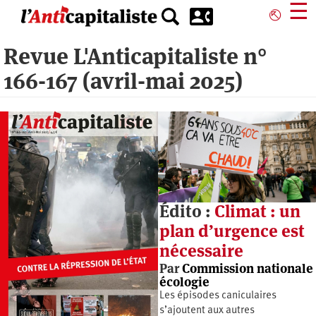
Aller
☰
⎋
au
contenu
Revue L'Anticapitaliste n°
principal
166-167 (avril-mai 2025)
Édito :
Climat : un
plan d’urgence est
nécessaire
Par
Commission nationale
écologie
Les épisodes caniculaires
s’ajoutent aux autres