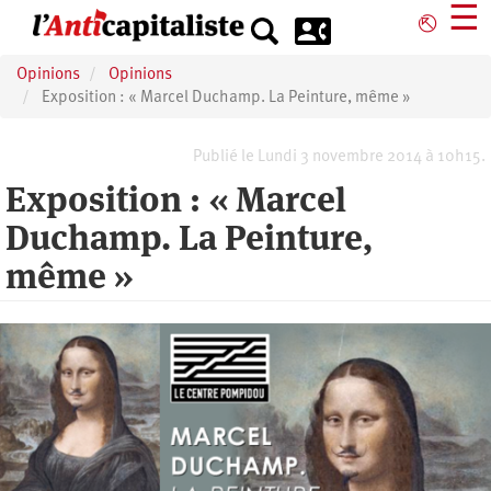
Aller
☰
⎋
au
contenu
Opinions
Opinions
principal
Exposition : « Marcel Duchamp. La Peinture, même »
Publié le Lundi 3 novembre 2014 à 10h15.
Exposition : « Marcel
Duchamp. La Peinture,
même »