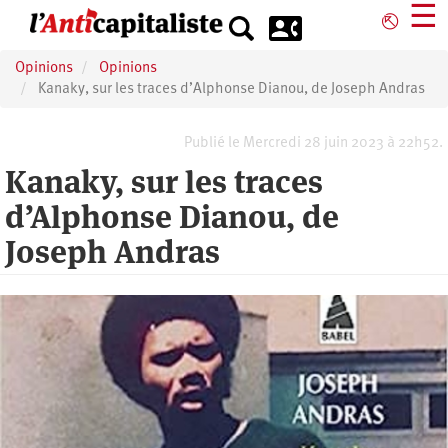
Aller
☰
⎋
au
contenu
Opinions
Opinions
principal
Kanaky, sur les traces d’Alphonse Dianou, de Joseph Andras
Publié le Mercredi 28 juin 2023 à 22h52.
Kanaky, sur les traces
d’Alphonse Dianou, de
Joseph Andras