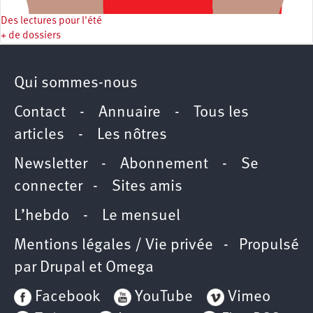
Des lectures pour l'été
+ de dossiers
Qui sommes-nous
Contact
-
Annuaire
-
Tous les
articles
-
Les nôtres
Newsletter
-
Abonnement
-
Se
connecter
-
Sites amis
L’hebdo
-
Le mensuel
Mentions légales / Vie privée
- Propulsé
par
Drupal
et
Omega
Facebook
YouTube
Vimeo