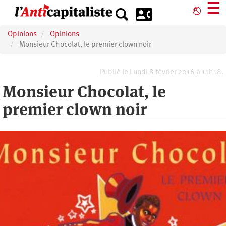
Aller
☰
⎋
au
contenu
Opinions
Opinions
principal
Monsieur Chocolat, le premier clown noir
Publié le Lundi 8 février 2016 à 11h18.
Monsieur Chocolat, le
premier clown noir