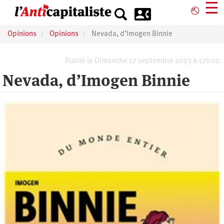
Aller
☰
⎋
au
contenu
Opinions
Opinions
Nevada, d’Imogen Binnie
principal
Publié le Dimanche 17 septembre 2023 à 17h00.
Nevada, d’Imogen Binnie