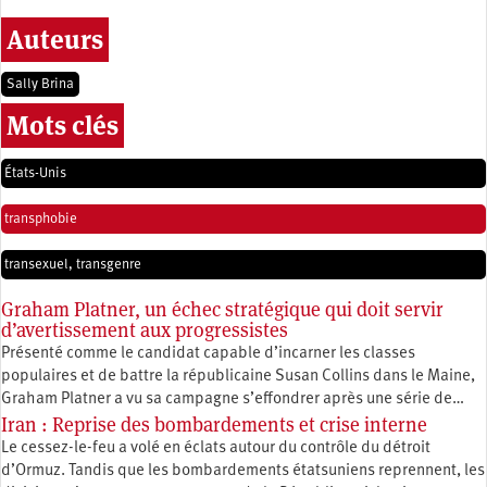
Auteurs
Sally Brina
Mots clés
États-Unis
transphobie
transexuel, transgenre
Graham Platner, un échec stratégique qui doit servir
d’avertissement aux progressistes
Présenté comme le candidat capable d’incarner les classes
populaires et de battre la républicaine Susan Collins dans le Maine,
Graham Platner a vu sa campagne s’effondrer après une série de…
Iran : Reprise des bombardements et crise interne
Le cessez-le-feu a volé en éclats autour du contrôle du détroit
d’Ormuz. Tandis que les bombardements étatsuniens reprennent, les