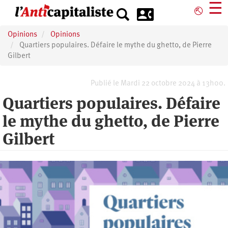
Aller
☰
⎋
au
contenu
Opinions
Opinions
principal
Quartiers populaires. Défaire le mythe du ghetto, de Pierre
Gilbert
Publié le Mardi 22 octobre 2024 à 13h00.
Quartiers populaires. Défaire
le mythe du ghetto, de Pierre
Gilbert