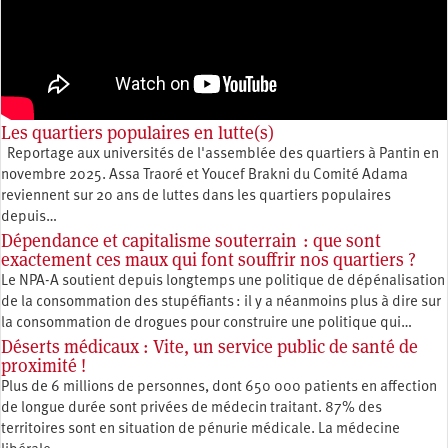
Les quartiers populaires en lutte(s)
Reportage aux universités de l'assemblée des quartiers à Pantin en
novembre 2025. Assa Traoré et Youcef Brakni du Comité Adama
reviennent sur 20 ans de luttes dans les quartiers populaires
depuis…
Dépendance et capitalisme souterrain : que sont
exactement ces maux qui font souffrir nos quartiers ?
Le NPA-A soutient depuis longtemps une politique de dépénalisation
de la consommation des stupéfiants : il y a néanmoins plus à dire sur
la consommation de drogues pour construire une politique qui…
Déserts médicaux : Vite, un service public de santé de
proximité !
Plus de 6 millions de personnes, dont 650 000 patients en affection
de longue durée sont privées de médecin traitant. 87% des
territoires sont en situation de pénurie médicale. La médecine