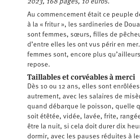
2023, 168 pages, 10 euros.
Santé
Hôpitaux
LGBTI
Amérique
du
Au commencement était ce peuple d
Nord
Vidéos
SNCF
Amérique
latine
à la « fritur », les sardineries de Do
Dans
Services
Asie
sont femmes, sœurs, filles de pêche
mon
publics
département
d’entre elles les ont vus périr en mer
Europe
femmes sont, encore plus qu’ailleurs,
Moyen-
Orient
repose.
Océanie
Taillables et corvéables à merci
Dès 10 ou 12 ans, elles sont enrôlées
autrement, avec les salaires de misère
quand débarque le poisson, quelle qu
soit étêtée, vidée, lavée, frite, rang
être la nuit, si cela doit durer dix 
dormir, avec les pauses réduites à le