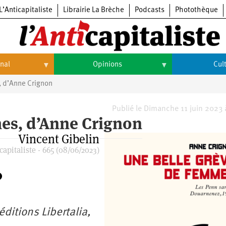
L’Anticapitaliste
Librairie La Brèche
Podcasts
Photothèque
onal
Opinions
Cul
 d’Anne Crignon
Opinions
Culture
Histoire
Arts
Publié le Dimanche 11 juin 2023
es, d’Anne Crignon
Cinéma
Vincent Gibelin
apitaliste - 665 (08/06/2023)
Expositions
Livres
Musique
ditions Libertalia,