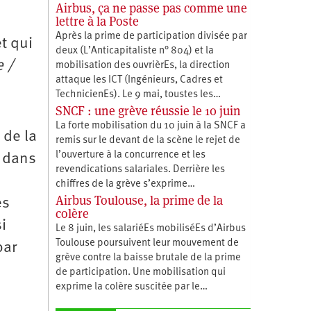
Airbus, ça ne passe pas comme une
lettre à la Poste
Après la prime de participation divisée par
t qui
deux (L’Anticapitaliste n° 804) et la
e /
mobilisation des ouvrièrEs, la direction
attaque les ICT (Ingénieurs, Cadres et
TechnicienEs). Le 9 mai, toustes les…
SNCF : une grève réussie le 10 juin
La forte mobilisation du 10 juin à la SNCF a
 de la
remis sur le devant de la scène le rejet de
l’ouverture à la concurrence et les
s dans
revendications salariales. Derrière les
chiffres de la grève s’exprime…
Airbus Toulouse, la prime de la
es
colère
i
Le 8 juin, les salariéEs mobiliséEs d’Airbus
Toulouse poursuivent leur mouvement de
par
grève contre la baisse brutale de la prime
de participation. Une mobilisation qui
exprime la colère suscitée par le…