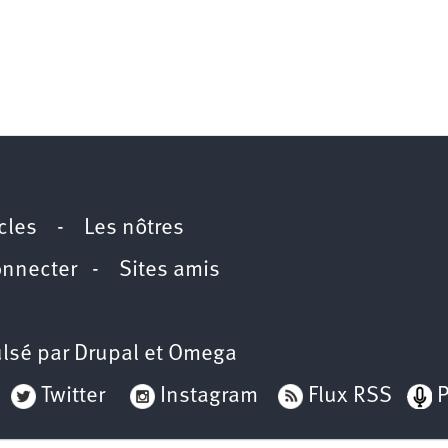
icles
-
Les nôtres
onnecter
-
Sites amis
lsé par
Drupal
et
Omega
Twitter
Instagram
Flux RSS