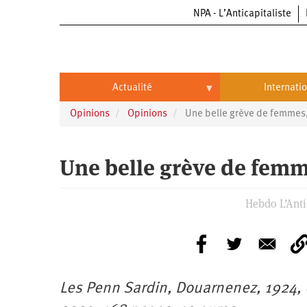
NPA - L’Anticapitaliste
Aller
au
contenu
principal
Actualité
Internati
Opinions
Opinions
Une belle grève de femmes,
Actualité
International
Politique
Brésil
Une belle grève de femm
Entreprises
Chine
Hebdo L’Antic
Oppressions
Entreprises
États-
Unis
Économie
Automobile
Oppressions
Continents
Écologie
Aéronautique
Antiracisme
Continents
Les Penn Sardin, Douarnenez, 1924, é
Éducation
Commerce
Féminisme
Afrique