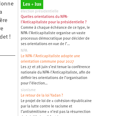
Les + lus
 donne
a
élection présidentielle
Quelles orientations du NPA-
ière
l’Anticapitaliste pour la présidentielle ?
Comme à chaque échéance de ce type, le
re
NPA-l’Anticapitaliste organise un vaste
det !
processus démocratique pour décider de
ses orientations en vue de l’…
NPA
Le NPA-l’Anticapitaliste adopte une
orientation commune pour 2027
Les 27 et 28 juin s’est tenue la conférence
nationale du NPA-l’Anticapitaliste, afin de
définir les orientations de l’organisation
pour l’élection…
sionisme
Le retour de la loi Yadan ?
Le projet de loi de « cohésion républicaine
par la lutte contre le racisme et
l’antisémitisme » n’est pas la résurrection