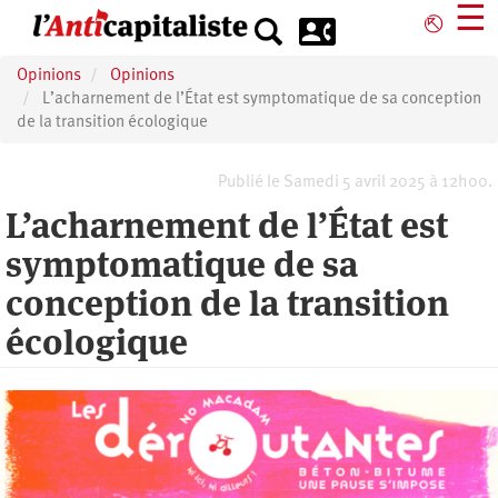
Aller
☰
⎋
au
contenu
Opinions
Opinions
principal
L’acharnement de l’État est symptomatique de sa conception
de la transition écologique
Publié le Samedi 5 avril 2025 à 12h00.
L’acharnement de l’État est
symptomatique de sa
conception de la transition
écologique