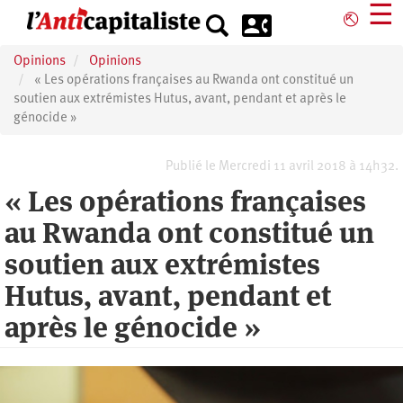
Aller
☰
⎋
au
contenu
Opinions
Opinions
principal
« Les opérations françaises au Rwanda ont constitué un
soutien aux extrémistes Hutus, avant, pendant et après le
génocide »
Publié le Mercredi 11 avril 2018 à 14h32.
« Les opérations françaises
au Rwanda ont constitué un
soutien aux extrémistes
Hutus, avant, pendant et
après le génocide »