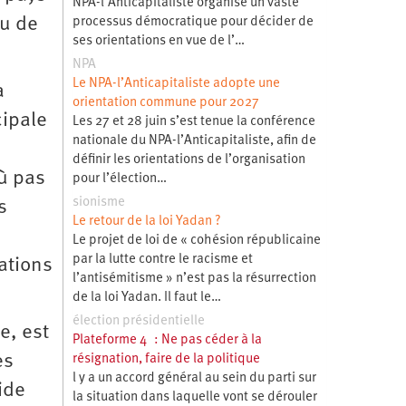
NPA-l’Anticapitaliste organise un vaste
ou de
processus démocratique pour décider de
ses orientations en vue de l’…
NPA
Le NPA-l’Anticapitaliste adopte une
a
orientation commune pour 2027
cipale
Les 27 et 28 juin s’est tenue la conférence
nationale du NPA-l’Anticapitaliste, afin de
définir les orientations de l’organisation
où pas
pour l’élection…
sionisme
s
Le retour de la loi Yadan ?
Le projet de loi de « cohésion républicaine
par la lutte contre le racisme et
ations
l’antisémitisme » n’est pas la résurrection
de la loi Yadan. Il faut le…
élection présidentielle
e, est
Plateforme 4 : Ne pas céder à la
es
résignation, faire de la politique
l y a un accord général au sein du parti sur
ide
la situation dans laquelle vont se dérouler