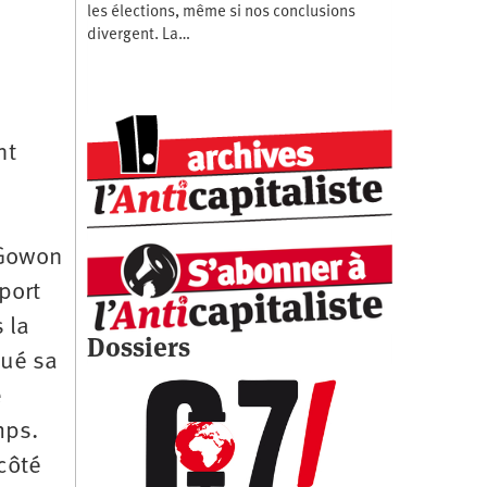
les élections, même si nos conclusions
divergent. La…
nt
e
 Gowon
pport
 la
Dossiers
nué sa
e
mps.
côté