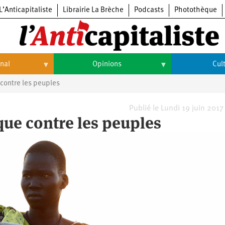
L’Anticapitaliste
Librairie La Brèche
Podcasts
Photothèque
onal
Opinions
Cul
contre les peuples
Opinions
Culture
Histoire
Arts
Publié le Lundi 19 juin 2017
ue contre les peuples
Cinéma
Expositions
Livres
Musique