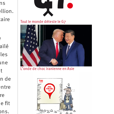
ons
llion.
aire
Tout le monde déteste le G7
e
aïlé
 les
’une
L’onde de choc iranienne en Asie
t
on de
entre
re
 fit
ons.