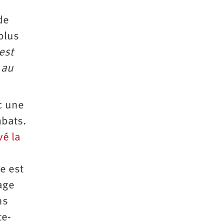
de
plus
est
 au
c une
mbats.
vé la
e est
age
ns
te-