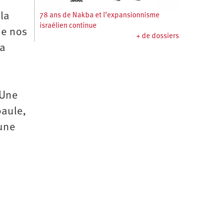
 la
78 ans de Nakba et l’expansionnisme
israélien continue
de nos
+ de dossiers
la
 Une
paule,
 une