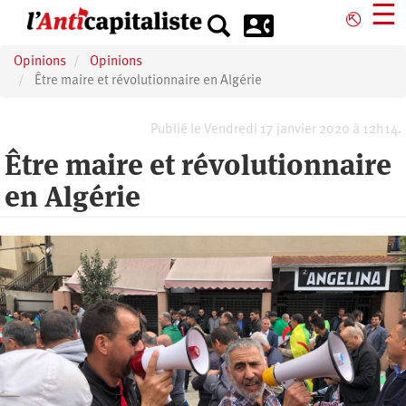
Aller
☰
⎋
au
contenu
Opinions
Opinions
principal
Être maire et révolutionnaire en Algérie
Publié le Vendredi 17 janvier 2020 à 12h14.
Être maire et révolutionnaire
en Algérie