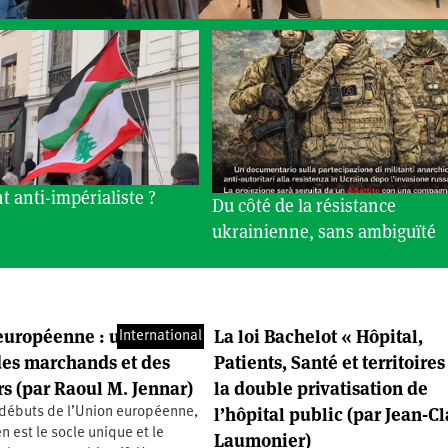
t anti-impérialiste ?
Du côté de la résistance
ukrainienne, sans ambiguïté
européenne : une
La loi Bachelot « Hôpital,
International
es marchands et des
Patients, Santé et territoires
s (par Raoul M. Jennar)
la double privatisation de
l’hôpital public (par Jean-C
 débuts de l’Union européenne,
n est le socle unique et le
Laumonier)