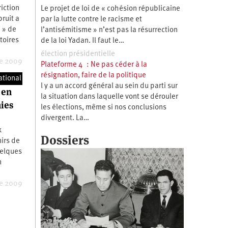
iction
Le projet de loi de « cohésion républicaine
ruit a
par la lutte contre le racisme et
e » de
l’antisémitisme » n’est pas la résurrection
itoires
de la loi Yadan. Il faut le…
élection présidentielle
e 2009
Plateforme 4 : Ne pas céder à la
résignation, faire de la politique
les
ational
l y a un accord général au sein du parti sur
 en
la situation dans laquelle vont se dérouler
nies
les élections, même si nos conclusions
divergent. La…
x
Dossiers
nirs de
uelques
n
e 2009