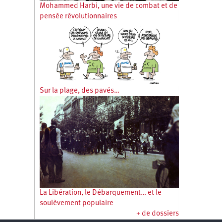
Mohammed Harbi, une vie de combat et de
pensée révolutionnaires
Sur la plage, des pavés…
La Libération, le Débarquement… et le
soulèvement populaire
+ de dossiers