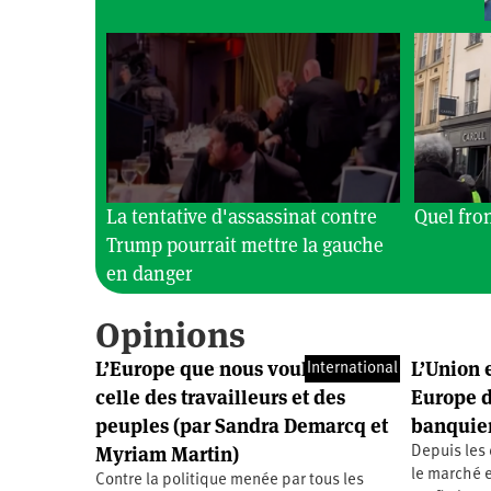
Santé
Hôpitaux
LGBTI
Amérique
du
Nord
Vidéos
SNCF
Amérique
latine
Dans
Services
Asie
mon
publics
département
Europe
Moyen-
La tentative d'assassinat contre
Quel fron
Orient
Trump pourrait mettre la gauche
Océanie
en danger
Opinions
L’Europe que nous voulons :
L’Union 
International
celle des travailleurs et des
Europe d
peuples (par Sandra Demarcq et
banquier
Myriam Martin)
Depuis les
le marché e
Contre la politique menée par tous les