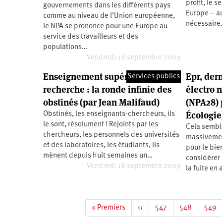
profit, le s
gouvernements dans les différents pays
Europe – au
comme au niveau de l’Union européenne,
nécessaire.
le NPA se prononce pour une Europe au
service des travailleurs et des
populations…
Vendredi 18 septembre 2009
Enseignement supérieur,
Epr, der
Services publics
recherche : la ronde infinie des
électro 
obstinés (par Jean Malifaud)
(NPA28) 
Écologie
Obstinés, les enseignants-chercheurs, ils
le sont, résolument ! Rejoints par les
Cela semble
chercheurs, les personnels des universités
massivemen
et des laboratoires, les étudiants, ils
pour le bi
mènent depuis huit semaines un…
considérer 
Vendredi 18 septembre 2009
la fuite en
Pagination
Première
« Premiers
Page
‹‹
Page
547
Page
548
Page
549
page
précédente