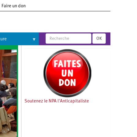
Faire un don
OK
ture
Soutenez le NPA l'Anticapitaliste