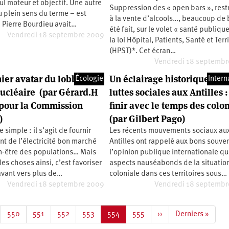
eul moteur et objectif. Une autre
Suppression des « open bars », restr
 plein sens du terme – est
à la vente d’alcools…, beaucoup de b
 Pierre Bourdieu avait…
été fait, sur le volet « santé publiqu
Vendredi 18 septembre 2009
la loi Hôpital, Patients, Santé et Terr
(HPST)*. Cet écran…
Vendredi 18 septembr
nier avatar du lobby
Un éclairage historique sur 
Écologie
Intern
nucléaire (par Gérard.H
luttes sociales aux Antilles :
pour la Commission
finir avec le temps des colo
)
(par Gilbert Pago)
 simple : il s’agit de fournir
Les récents mouvements sociaux au
t de l’électricité bon marché
Antilles ont rappelé aux bons souve
en-être des populations… Mais
l’opinion publique internationale q
les choses ainsi, c’est favoriser
aspects nauséabonds de la situatio
 avant vers plus de…
coloniale dans ces territoires sous…
Vendredi 18 septembre 2009
Vendredi 18 septembr
Page
550
Page
551
Page
552
Page
553
Page
554
Page
555
Page
››
Dernière
Derniers »
courante
suivante
page