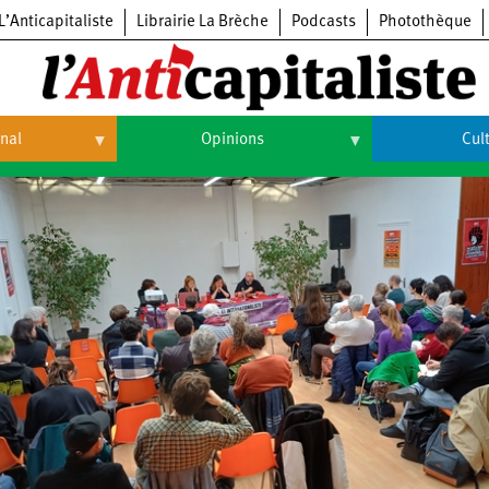
L’Anticapitaliste
Librairie La Brèche
Podcasts
Photothèque
onal
Opinions
Cul
Opinions
Culture
Histoire
Arts
Cinéma
Expositions
Livres
Musique