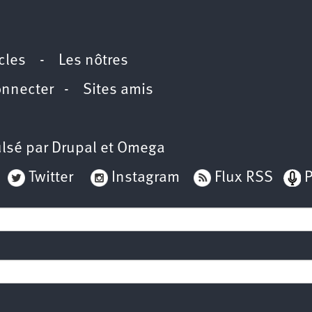
icles
-
Les nôtres
onnecter
-
Sites amis
lsé par
Drupal
et
Omega
Twitter
Instagram
Flux RSS