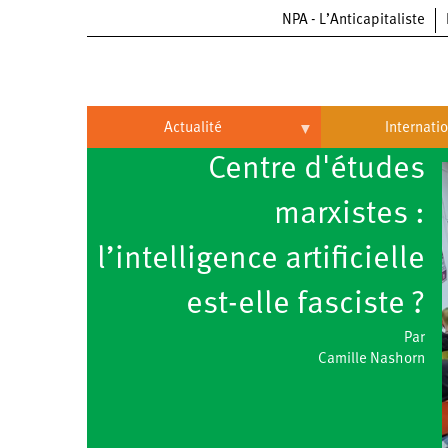
NPA - L’Anticapitaliste
Aller
au
contenu
principal
Actualité
Internati
Centre d'études
Actualité
International
marxistes :
Politique
Brésil
l’intelligence artificielle
Entreprises
Chine
Oppressions
Entreprises
est-elle fasciste ?
États-
Unis
Économie
Automobile
Oppressions
Continents
Par
Camille Nashorn
Écologie
Aéronautique
Antiracisme
Continents
Éducation
Commerce
Féminisme
Afrique