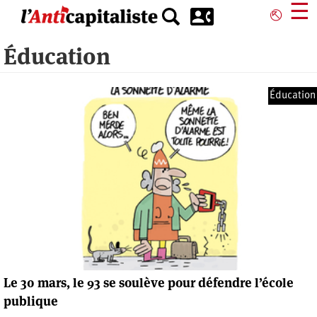
Aller
☰
⎋
au
contenu
Éducation
principal
Éducation
Le 30 mars, le 93 se soulève pour défendre l’école
publique