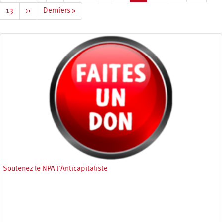
page
précédente
courante
Page
13
Page
››
Dernière
Derniers »
suivante
page
Soutenez le NPA l'Anticapitaliste