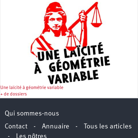
Une laïcité à géométrie variable
+ de dossiers
Qui sommes-nous
Contact
-
Annuaire
-
Tous les articles
-
Les nôtres