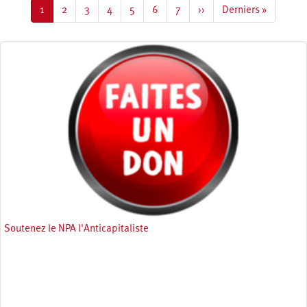
Page
1
Page
2
Page
3
Page
4
Page
5
Page
6
Page
7
Page
››
Dernière
Derniers »
courante
suivante
page
Soutenez le NPA l'Anticapitaliste