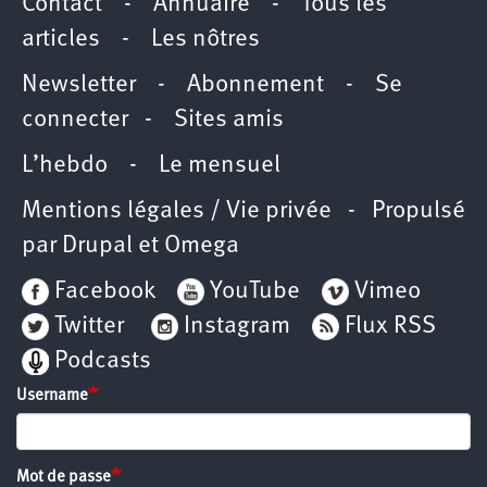
Contact
-
Annuaire
-
Tous les
articles
-
Les nôtres
Newsletter
-
Abonnement
-
Se
connecter
-
Sites amis
L’hebdo
-
Le mensuel
Mentions légales / Vie privée
- Propulsé
par
Drupal
et
Omega
Facebook
YouTube
Vimeo
Twitter
Instagram
Flux RSS
Podcasts
Username
Mot de passe