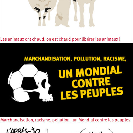
Les animaux ont chaud, on est chaud pour libérer les animaux !
Marchandisation, racisme, pollution : un Mondial contre les peuples