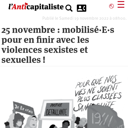
Aller
☰
⎋
au
contenu
Publié le Samedi 19 novembre 2022 à 08h00.
principal
25 novembre : mobilisé·E·s
pour en finir avec les
violences sexistes et
sexuelles !