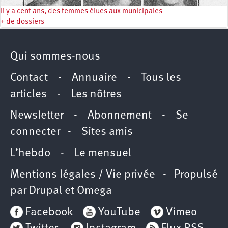
Il y a cent ans, des femmes élues aux municipales
+ de dossiers
Qui sommes-nous
Contact
-
Annuaire
-
Tous les
articles
-
Les nôtres
Newsletter
-
Abonnement
-
Se
connecter
-
Sites amis
L’hebdo
-
Le mensuel
Mentions légales / Vie privée
- Propulsé
par
Drupal
et
Omega
Facebook
YouTube
Vimeo