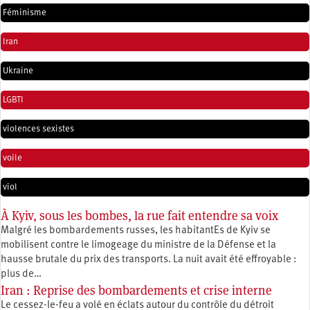
Féminisme
Iran
Ukraine
LGBTI
violences sexistes
voile
viol
À Kyiv, sous les bombes, la rue fait entendre sa voix
Malgré les bombardements russes, les habitantEs de Kyiv se
mobilisent contre le limogeage du ministre de la Défense et la
hausse brutale du prix des transports. La nuit avait été effroyable :
plus de…
Iran : Reprise des bombardements et crise interne
Le cessez-le-feu a volé en éclats autour du contrôle du détroit