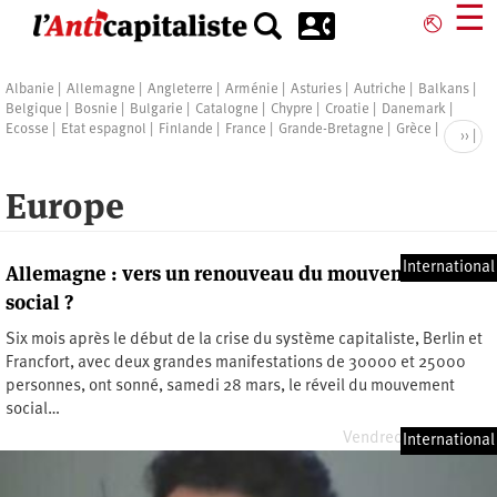
Aller
☰
⎋
au
contenu
principal
Pagination
Albanie
Allemagne
Angleterre
Arménie
Asturies
Autriche
Balkans
Belgique
Bosnie
Bulgarie
Catalogne
Chypre
Croatie
Danemark
Ecosse
Etat espagnol
Finlande
France
Grande-Bretagne
Grèce
Page
››
suiva
Europe
International
Allemagne : vers un renouveau du mouvement
social ?
Six mois après le début de la crise du système capitaliste, Berlin et
Francfort, avec deux grandes manifestations de 30000 et 25000
personnes, ont sonné, samedi 28 mars, le réveil du mouvement
social…
Vendredi 3 avril 2009
International