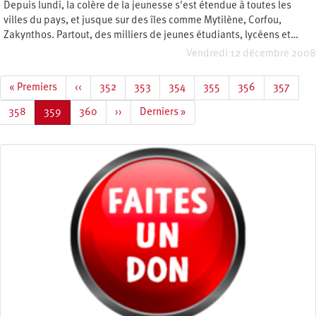
Depuis lundi, la colère de la jeunesse s'est étendue à toutes les
villes du pays, et jusque sur des îles comme Mytilène, Corfou,
Zakynthos. Partout, des milliers de jeunes étudiants, lycéens et…
Vendredi 12 décembre 2008
Pagination
Première
« Premiers
Page
‹‹
Page
352
Page
353
Page
354
Page
355
Page
356
Page
357
page
précédente
Page
358
Page
359
Page
360
Page
››
Dernière
Derniers »
courante
suivante
page