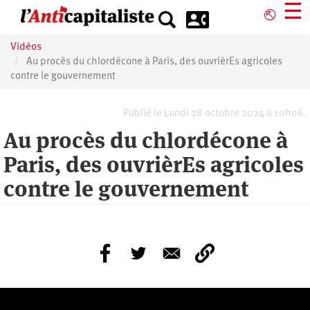
Aller
☰
⎋
au
contenu
Vidéos
principal
Au procès du chlordécone à Paris, des ouvrièrEs agricoles
contre le gouvernement
Publié le Lundi 28 octobre 2024 à 10h06.
Au procès du chlordécone à
Paris, des ouvrièrEs agricoles
contre le gouvernement