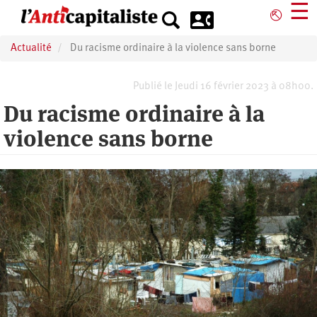
Aller
☰
⎋
au
contenu
Actualité
Du racisme ordinaire à la violence sans borne
principal
Publié le Jeudi 16 février 2023 à 08h00.
Du racisme ordinaire à la
violence sans borne