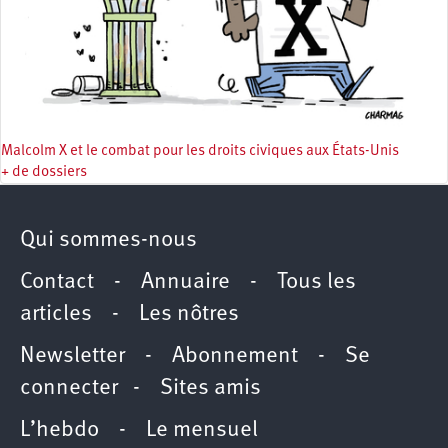
Malcolm X et le combat pour les droits civiques aux États-Unis
+ de dossiers
Qui sommes-nous
Contact
-
Annuaire
-
Tous les
articles
-
Les nôtres
Newsletter
-
Abonnement
-
Se
connecter
-
Sites amis
L’hebdo
-
Le mensuel