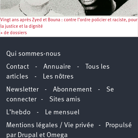
Vingt ans après Zyed et Bouna : contre l’ordre policier et raciste, pour
la justice et la dignité
+ de dossiers
Qui sommes-nous
Contact
-
Annuaire
-
Tous les
articles
-
Les nôtres
Newsletter
-
Abonnement
-
Se
connecter
-
Sites amis
L’hebdo
-
Le mensuel
Mentions légales / Vie privée
- Propulsé
par
Drupal
et
Omega