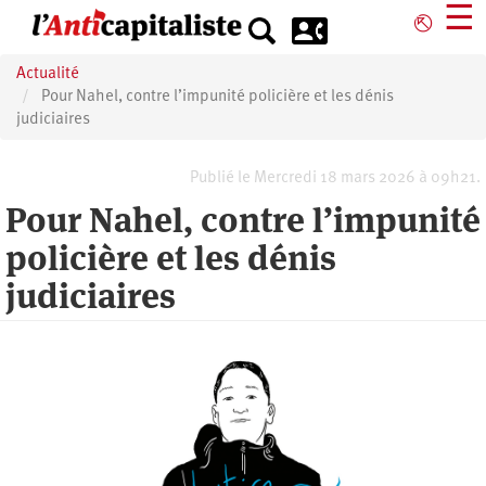
Aller
☰
⎋
au
contenu
Actualité
principal
Pour Nahel, contre l’impunité policière et les dénis
judiciaires
Publié le Mercredi 18 mars 2026 à 09h21.
Pour Nahel, contre l’impunité
policière et les dénis
judiciaires