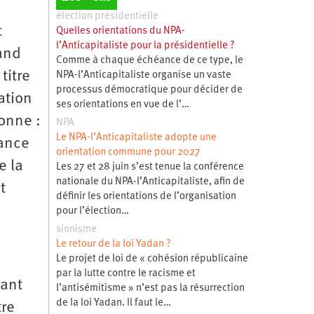
élection présidentielle
t
Quelles orientations du NPA-
l’Anticapitaliste pour la présidentielle ?
and
Comme à chaque échéance de ce type, le
titre
NPA-l’Anticapitaliste organise un vaste
processus démocratique pour décider de
ation
ses orientations en vue de l’…
ionne :
NPA
Le NPA-l’Anticapitaliste adopte une
rance
orientation commune pour 2027
e la
Les 27 et 28 juin s’est tenue la conférence
nationale du NPA-l’Anticapitaliste, afin de
t
définir les orientations de l’organisation
pour l’élection…
sionisme
Le retour de la loi Yadan ?
Le projet de loi de « cohésion républicaine
par la lutte contre le racisme et
tant
l’antisémitisme » n’est pas la résurrection
de la loi Yadan. Il faut le…
tre