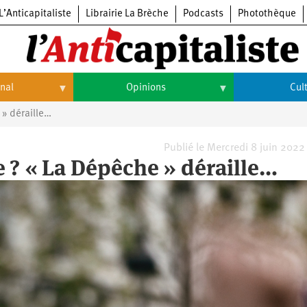
L’Anticapitaliste
Librairie La Brèche
Podcasts
Photothèque
onal
Opinions
Cul
 » déraille…
Opinions
Culture
Histoire
Arts
Publié le Mercredi 8 juin 2022
e ? « La Dépêche » déraille…
Cinéma
Expositions
Livres
Musique