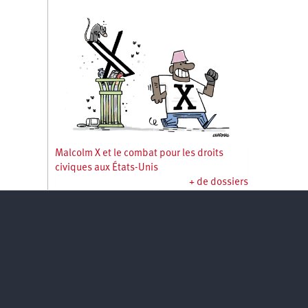
Malcolm X et le combat pour les droits
civiques aux États-Unis
+ de dossiers