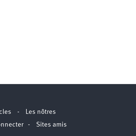
icles
-
Les nôtres
onnecter
-
Sites amis