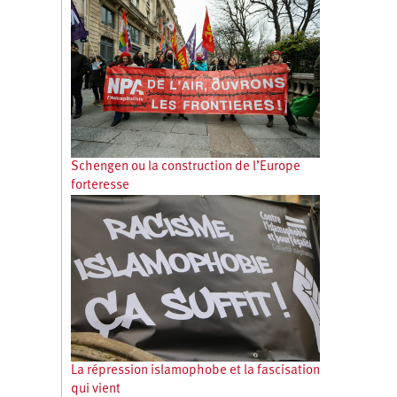
Schengen ou la construction de l’Europe
forteresse
La répression islamophobe et la fascisation
qui vient