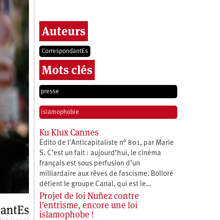
Auteurs
CorrespondantEs
Mots clés
presse
islamophobie
Ku Klux Cannes
Édito de l'Anticapitaliste n° 801, par Marie
S. C’est un fait : aujourd’hui, le cinéma
français est sous perfusion d’un
milliardaire aux rêves de fascisme. Bolloré
détient le groupe Canal, qui est le…
Projet de loi Nuñez contre
l’entrisme, encore une loi
antEs
islamophobe !