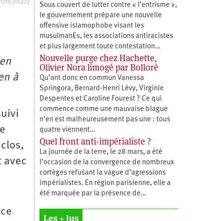
/06/2022)
Sous couvert de lutter contre « l’entrisme »,
le gouvernement prépare une nouvelle
offensive islamophobe visant les
musulmanEs, les associations antiracistes
et plus largement toute contestation…
Nouvelle purge chez Hachette,
 en
Olivier Nora limogé par Bolloré
ien à
Qu’ont donc en commun Vanessa
Springora, Bernard-Henri Lévy, Virginie
Despentes et Caroline Fourest ? Ce qui
commence comme une mauvaise blague
suivi
n’en est malheureusement pas une : tous
se
quatre viennent…
Quel front anti-impérialiste ?
 clos,
La journée de la terre, le 28 mars, a été
t avec
l’occasion de la convergence de nombreux
cortèges refusant la vague d’agressions
impérialistes. En région parisienne, elle a
été marquée par la présence de…
 ce
Les + lus