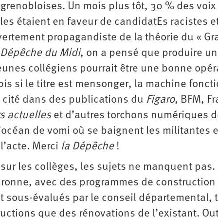
 grenobloises. Un mois plus tôt, 30 % des voix
les étaient en faveur de candidatEs racistes e
rtement propagandiste de la théorie du « Gr
 Dépêche du Midi
, on a pensé que produire un 
jeunes collégiens pourrait être une bonne opér
pis si le titre est mensonger, la machine fonct
cle cité dans des publications du
Figaro
, BFM, F
s actuelles
et d’autres torchons numériques d
’océan de vomi où se baignent les militantes e
 l’acte. Merci
la Dépêche
!
s sur les collèges, les sujets ne manquent pas.
Garonne, avec des programmes de construction
 sous-évalués par le conseil départemental, 
uctions que des rénovations de l’existant. Ou