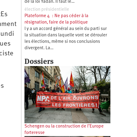
de la loi Yadan. Il faut le…
élection présidentielle
tEs
Plateforme 4 : Ne pas céder à la
résignation, faire de la politique
amment
l y a un accord général au sein du parti sur
lundi
la situation dans laquelle vont se dérouler
les élections, même si nos conclusions
rues
divergent. La…
ciste
Dossiers
es
Schengen ou la construction de l’Europe
forteresse