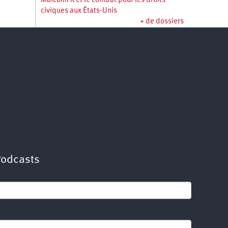
Malcolm X et le combat pour les droits
civiques aux États-Unis
+ de dossiers
Podcasts