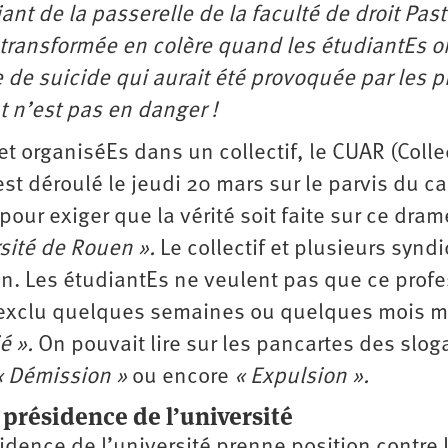
ant de la passerelle de la faculté de droit Past
 transformée en colère quand les étudiantEs o
ve de suicide qui aurait été provoquée par les 
nt n’est pas en danger !
 et organiséEs dans un collectif, le CUAR (Colle
s’est déroulé le jeudi 20 mars sur le parvis du 
ur exiger que la vérité soit faite sur ce dram
rsité de Rouen ».
Le collectif et plusieurs syndi
n. Les étudiantEs ne veulent pas que ce prof
 exclu quelques semaines ou quelques mois m
ié ».
On pouvait lire sur les pancartes des slog
 « Démission »
ou encore
« Expulsion ».
 présidence de l’université
sidence de l’université prenne position contre 