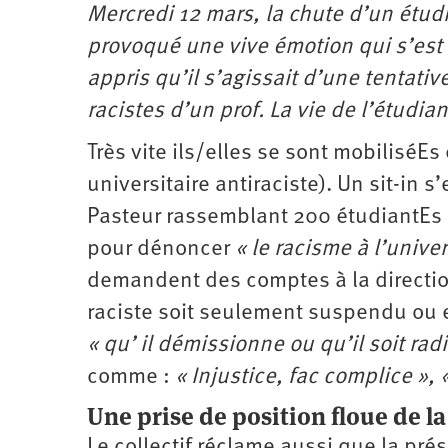
Mercredi 12 mars, la chute d’un étudi
provoqué une vive émotion qui s’est
appris qu’il s’agissait d’une tentati
racistes d’un prof. La vie de l’étudia
Très vite ils/elles se sont mobiliséEs
universitaire antiraciste). Un sit-in 
Pasteur rassemblant 200 étudiantEs po
pour dénoncer
« le racisme à l’unive
demandent des comptes à la directio
raciste soit seulement suspendu ou
« qu’
il démissionne ou qu’il soit rad
comme :
« Injustice, fac complice »,
Une prise de position floue de la
Le collectif réclame aussi que la pré