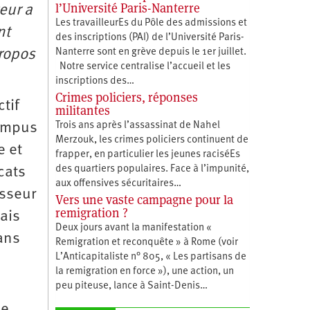
l’Université Paris-Nanterre
eur a
Les travailleurEs du Pôle des admissions et
nt
des inscriptions (PAI) de l’Université Paris-
Nanterre sont en grève depuis le 1er juillet.
propos
Notre service centralise l’accueil et les
inscriptions des…
Crimes policiers, réponses
ctif
militantes
Trois ans après l’assassinat de Nahel
campus
Merzouk, les crimes policiers continuent de
e et
frapper, en particulier les jeunes raciséEs
des quartiers populaires. Face à l’impunité,
cats
aux offensives sécuritaires…
esseur
Vers une vaste campagne pour la
remigration ?
ais
Deux jours avant la manifestation «
ans
Remigration et reconquête » à Rome (voir
L’Anticapitaliste n° 805, « Les partisans de
la remigration en force »), une action, un
peu piteuse, lance à Saint-Denis…
le