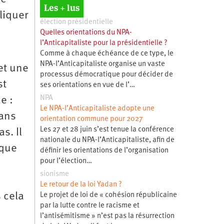
Les + lus
liquer
élection présidentielle
Quelles orientations du NPA-
l’Anticapitaliste pour la présidentielle ?
Comme à chaque échéance de ce type, le
NPA-l’Anticapitaliste organise un vaste
et une
processus démocratique pour décider de
st
ses orientations en vue de l’…
NPA
e :
Le NPA-l’Anticapitaliste adopte une
dans
orientation commune pour 2027
Les 27 et 28 juin s’est tenue la conférence
s. Il
nationale du NPA-l’Anticapitaliste, afin de
 que
définir les orientations de l’organisation
pour l’élection…
sionisme
Le retour de la loi Yadan ?
 cela
Le projet de loi de « cohésion républicaine
par la lutte contre le racisme et
l’antisémitisme » n’est pas la résurrection