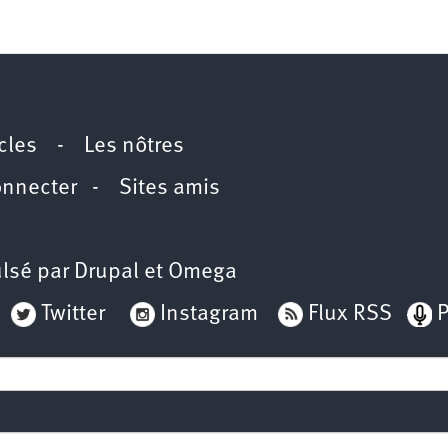
icles
-
Les nôtres
onnecter
-
Sites amis
lsé par
Drupal
et
Omega
Twitter
Instagram
Flux RSS