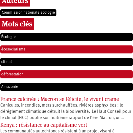
Auteurs
Commission nationale écologie
Mots clés
Écologie
écosocialisme
climat
déforestation
Amazonie
France calcinée : Macron se félicite, le vivant crame
Canicules, incendies, mers surchauffées, rivières asphyxiées : le
déréglement climatique détruit la biodiversité. Le Haut Conseil pour
le climat (HCC) publie son huitième rapport de l’ère Macron, un…
Kenya : résistance au capitalisme vert
Les communautés autochtones résistent à un projet visant à