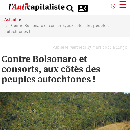
Aller
☰
⎋
au
contenu
Actualité
principal
Contre Bolsonaro et consorts, aux côtés des peuples
autochtones !
Publié le Mercredi 17 mars 2021 à 11h30.
Contre Bolsonaro et
consorts, aux côtés des
peuples autochtones !