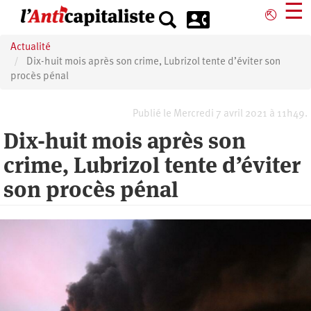
Aller
☰
⎋
au
contenu
Actualité
principal
Dix-huit mois après son crime, Lubrizol tente d’éviter son
procès pénal
Publié le Mercredi 7 avril 2021 à 11h49.
Dix-huit mois après son
crime, Lubrizol tente d’éviter
son procès pénal