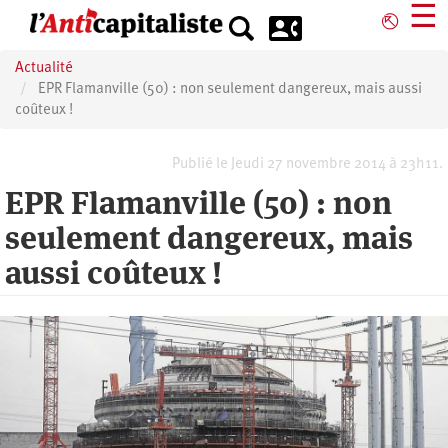
Aller
☰
⎋
au
contenu
Actualité
principal
EPR Flamanville (50) : non seulement dangereux, mais aussi
coûteux !
Publié le Jeudi 27 novembre 2014 à 23h11.
EPR Flamanville (50) : non
seulement dangereux, mais
aussi coûteux !