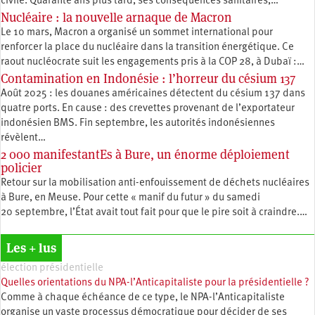
civile. Quarante ans plus tard, ses conséquences sanitaires,…
Nucléaire : la nouvelle arnaque de Macron
Le 10 mars, Macron a organisé un sommet international pour
renforcer la place du nucléaire dans la transition énergétique. Ce
raout nucléocrate suit les engagements pris à la COP 28, à Dubaï :…
Contamination en Indonésie : l’horreur du césium 137
Août 2025 : les douanes américaines détectent du césium 137 dans
quatre ports. En cause : des crevettes provenant de l’exportateur
indonésien BMS. Fin septembre, les autorités indonésiennes
révèlent…
2 000 manifestantEs à Bure, un énorme déploiement
policier
Retour sur la mobilisation anti-enfouissement de déchets nucléaires
à Bure, en Meuse. Pour cette « manif du futur » du samedi
20 septembre, l’État avait tout fait pour que le pire soit à craindre.…
Les + lus
élection présidentielle
Quelles orientations du NPA-l’Anticapitaliste pour la présidentielle ?
Comme à chaque échéance de ce type, le NPA-l’Anticapitaliste
organise un vaste processus démocratique pour décider de ses