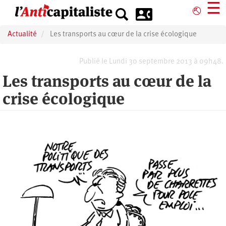
Aller
☰
⎋
au
contenu
Actualité
Les transports au cœur de la crise écologique
principal
Publié le Lundi 30 septembre 2013 à 09h48.
Les transports au cœur de la
crise écologique