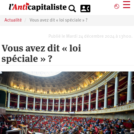
Aller
☰
⎋
au
contenu
Actualité
Vous avez dit « loi spéciale » ?
principal
Publié le Mardi 24 décembre 2024 à 13h00.
Vous avez dit « loi
spéciale » ?